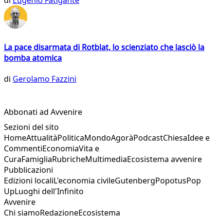
di
Eugenio Fatigante
La pace disarmata di Rotblat, lo scienziato che lasciò la
bomba atomica
di
Gerolamo Fazzini
Abbonati ad Avvenire
Sezioni del sito
Home
Attualità
Politica
Mondo
Agorà
Podcast
Chiesa
Idee e
Commenti
Economia
Vita e
Cura
Famiglia
Rubriche
Multimedia
Ecosistema avvenire
Pubblicazioni
Edizioni locali
L'economia civile
Gutenberg
Popotus
Pop
Up
Luoghi dell'Infinito
Avvenire
Chi siamo
Redazione
Ecosistema