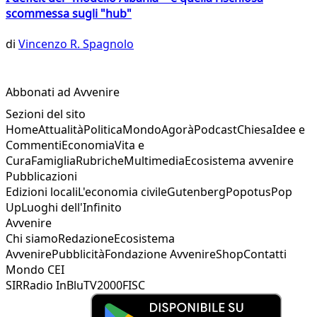
scommessa sugli "hub"
di
Vincenzo R. Spagnolo
Abbonati ad Avvenire
Sezioni del sito
Home
Attualità
Politica
Mondo
Agorà
Podcast
Chiesa
Idee e
Commenti
Economia
Vita e
Cura
Famiglia
Rubriche
Multimedia
Ecosistema avvenire
Pubblicazioni
Edizioni locali
L'economia civile
Gutenberg
Popotus
Pop
Up
Luoghi dell'Infinito
Avvenire
Chi siamo
Redazione
Ecosistema
Avvenire
Pubblicità
Fondazione Avvenire
Shop
Contatti
Mondo CEI
SIR
Radio InBlu
TV2000
FISC