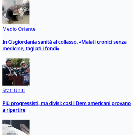
Medio Oriente
In Cisgiordania sanità al collasso. «Malati cronici senza
medicine, tagliati i fondi»
Stati Uniti
Più progressisti, ma divisi: così i Dem americani provano
a ripartire