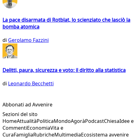
La pace disarmata di Rotblat, lo scienziato che lasciò la
bomba atomica
di
Gerolamo Fazzini
Delitti, paura, sicurezza e voto: il diritto alla statistica
di
Leonardo Becchetti
Abbonati ad Avvenire
Sezioni del sito
Home
Attualità
Politica
Mondo
Agorà
Podcast
Chiesa
Idee e
Commenti
Economia
Vita e
Cura
Famiglia
Rubriche
Multimedia
Ecosistema avvenire