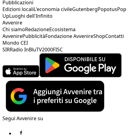
Pubblicazioni
Edizioni locali
L'economia civile
Gutenberg
Popotus
Pop
Up
Luoghi dell'Infinito
Avvenire
Chi siamo
Redazione
Ecosistema
Avvenire
Pubblicità
Fondazione Avvenire
Shop
Contatti
Mondo CEI
SIR
Radio InBlu
TV2000
FISC
Segui Avvenire su