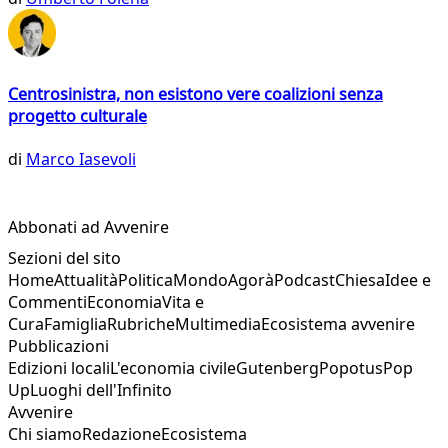
Centrosinistra, non esistono vere coalizioni senza
progetto culturale
di
Marco Iasevoli
Abbonati ad Avvenire
Sezioni del sito
Home
Attualità
Politica
Mondo
Agorà
Podcast
Chiesa
Idee e
Commenti
Economia
Vita e
Cura
Famiglia
Rubriche
Multimedia
Ecosistema avvenire
Pubblicazioni
Edizioni locali
L'economia civile
Gutenberg
Popotus
Pop
Up
Luoghi dell'Infinito
Avvenire
Chi siamo
Redazione
Ecosistema