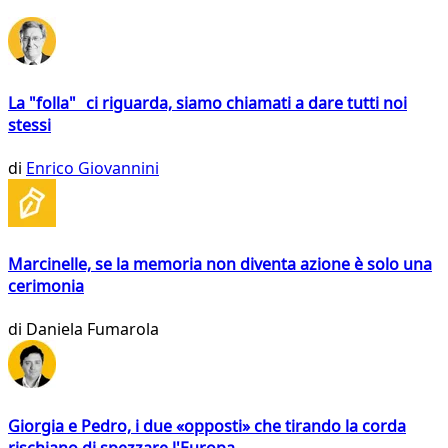
La "folla" ci riguarda, siamo chiamati a dare tutti noi
stessi
di
Enrico Giovannini
Marcinelle, se la memoria non diventa azione è solo una
cerimonia
di
Daniela Fumarola
Giorgia e Pedro, i due «opposti» che tirando la corda
rischiano di spezzare l'Europa