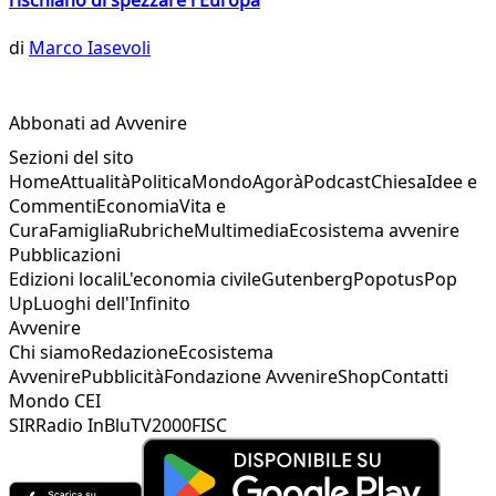
di
Marco Iasevoli
Abbonati ad Avvenire
Sezioni del sito
Home
Attualità
Politica
Mondo
Agorà
Podcast
Chiesa
Idee e
Commenti
Economia
Vita e
Cura
Famiglia
Rubriche
Multimedia
Ecosistema avvenire
Pubblicazioni
Edizioni locali
L'economia civile
Gutenberg
Popotus
Pop
Up
Luoghi dell'Infinito
Avvenire
Chi siamo
Redazione
Ecosistema
Avvenire
Pubblicità
Fondazione Avvenire
Shop
Contatti
Mondo CEI
SIR
Radio InBlu
TV2000
FISC