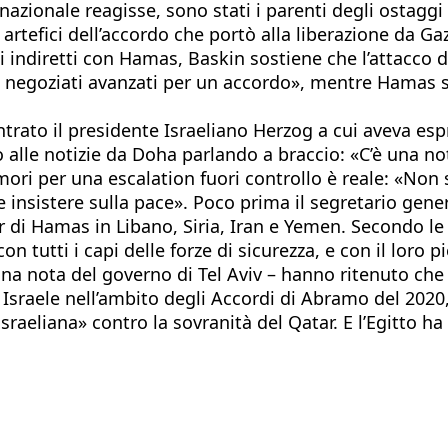
nazionale reagisse, sono stati i parenti degli ostaggi
rtefici dell’accordo che portò alla liberazione da Gaz
i indiretti con Hamas, Baskin sostiene che l’attacco d
o i negoziati avanzati per un accordo», mentre Hamas 
rato il presidente Israeliano Herzog a cui aveva espr
to alle notizie da Doha parlando a braccio: «C’è una 
imori per una escalation fuori controllo è reale: «No
 insistere sulla pace». Poco prima il segretario gene
r di Hamas in Libano, Siria, Iran e Yemen. Secondo le 
n tutti i capi delle forze di sicurezza, e con il loro 
una nota del governo di Tel Aviv – hanno ritenuto che 
Israele nell’ambito degli Accordi di Abramo del 2020,
sraeliana» contro la sovranità del Qatar. E l’Egitto h