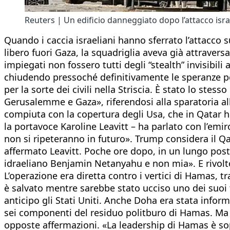
Reuters | Un edificio danneggiato dopo l’attacco isr
Quando i caccia israeliani hanno sferrato l’attacco 
libero fuori Gaza, la squadriglia aveva già attravers
impiegati non fossero tutti degli “stealth” invisibili 
chiudendo pressoché definitivamente le speranze per
per la sorte dei civili nella Striscia. È stato lo ste
Gerusalemme e Gaza», riferendosi alla sparatoria alla
compiuta con la copertura degli Usa, che in Qatar ha
la portavoce Karoline Leavitt – ha parlato con l’em
non si ripeteranno in futuro». Trump considera il Qa
affermato Leavitt. Poche ore dopo, in un lungo post 
idraeliano Benjamin Netanyahu e non mia». E rivolto
L’operazione era diretta contro i vertici di Hamas, tr
è salvato mentre sarebbe stato ucciso uno dei suoi 
anticipo gli Stati Uniti. Anche Doha era stata infor
sei componenti del residuo politburo di Hamas. Ma 
opposte affermazioni. «La leadership di Hamas è sop