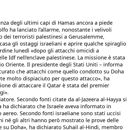
senza degli ultimi capi di Hamas ancora a piede
fo ha lanciato l’allarme, nonostante i velivoli
ato dei terroristi palestinesi a Gerusalemme,
sa gli ostaggi israeliani e aprire qualche spiraglio
’ordine lunedì «dopo gli attacchi omicidi a
lle Idf nell’enclave palestinese. La missione è stata
 Oriente. Il presidente degli Stati Uniti – informa
ssicurato che attacchi come quello condotto su Doha
ente molto dispiaciuto per questo attacco», ha
ione di attaccare il Qatar è stata del premier
gi».
ziatore. Secondo fonti citate da al-Jazeera al-Hayya si
 ha dichiarato che Israele aveva informato in
 aereo. Secondo fonti israeliane sono stati uccisi
 né gli altri hanno però mostrato le prove delle
le su Doha», ha dichiarato Suhail al-Hindi, membro