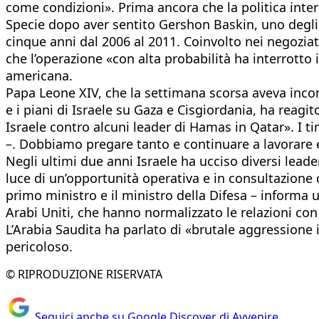
come condizioni». Prima ancora che la politica inter
Specie dopo aver sentito Gershon Baskin, uno degli a
cinque anni dal 2006 al 2011. Coinvolto nei negoziat
che l’operazione «con alta probabilità ha interrott
americana.
Papa Leone XIV, che la settimana scorsa aveva incont
e i piani di Israele su Gaza e Cisgiordania, ha reagi
Israele contro alcuni leader di Hamas in Qatar». I t
–. Dobbiamo pregare tanto e continuare a lavorare e
Negli ultimi due anni Israele ha ucciso diversi leade
luce di un’opportunità operativa e in consultazione co
primo ministro e il ministro della Difesa – informa 
Arabi Uniti, che hanno normalizzato le relazioni con 
L’Arabia Saudita ha parlato di «brutale aggressione i
pericoloso.
© RIPRODUZIONE RISERVATA
Seguici anche su Google Discover di Avvenire