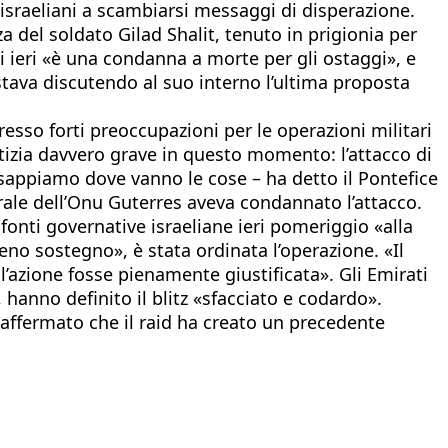
 israeliani a scambiarsi messaggi di disperazione.
a del soldato Gilad Shalit, tenuto in prigionia per
i ieri «è una condanna a morte per gli ostaggi», e
stava discutendo al suo interno l’ultima proposta
esso forti preoccupazioni per le operazioni militari
notizia davvero grave in questo momento: l’attacco di
n sappiamo dove vanno le cose – ha detto il Pontefice
rale dell’Onu Guterres aveva condannato l’attacco.
fonti governative israeliane ieri pomeriggio «alla
pieno sostegno», è stata ordinata l’operazione. «Il
l’azione fosse pienamente giustificata». Gli Emirati
 hanno definito il blitz «sfacciato e codardo».
a affermato che il raid ha creato un precedente