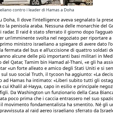
aeliano contro i leader di Hamas a Doha
su Doha, lì dove l’intelligence aveva segnalato la pre
ato la penisola araba. Nessuna delle monarchie del Gol
ai radar. Il raid è stato sferrato il giorno dopo l’aggu
 un’imminente svolta nel negoziato per riportare a ca
sso primo ministro israeliano a spiegare di avere dato l
 fermata del bus e all’uccisione di quattro soldati de
nno alcune delle più importanti basi militari in Medio
iro del Qatar, Tamim bin Hamad al-Thani, «e gli ha a
tar «un forte alleato e amico degli Stati Uniti e si s
sul suo social Truth, il tycoon ha aggiunto: «La decis
 ad Hamas ha intimato: «Liberi subito tutti gli ostag
a cui Khalil al-Hayya, capo in esilio e principale nego
figli. Da Washington un funzionario della Casa Bianca
mata poco prima che i caccia entrassero nel suo spazio
il movimento fondamentalista ha smentito. Né gli uni
ravvissuta al raid aereo israeliano sferrato da Israe