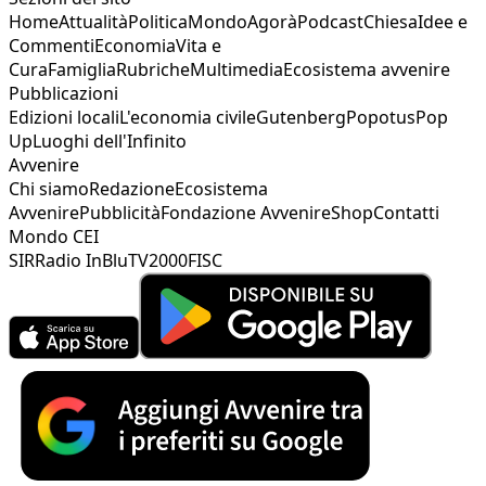
Home
Attualità
Politica
Mondo
Agorà
Podcast
Chiesa
Idee e
Commenti
Economia
Vita e
Cura
Famiglia
Rubriche
Multimedia
Ecosistema avvenire
Pubblicazioni
Edizioni locali
L'economia civile
Gutenberg
Popotus
Pop
Up
Luoghi dell'Infinito
Avvenire
Chi siamo
Redazione
Ecosistema
Avvenire
Pubblicità
Fondazione Avvenire
Shop
Contatti
Mondo CEI
SIR
Radio InBlu
TV2000
FISC