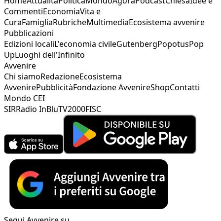
Home
Attualità
Politica
Mondo
Agorà
Podcast
Chiesa
Idee e
Commenti
Economia
Vita e
Cura
Famiglia
Rubriche
Multimedia
Ecosistema avvenire
Pubblicazioni
Edizioni locali
L'economia civile
Gutenberg
Popotus
Pop
Up
Luoghi dell'Infinito
Avvenire
Chi siamo
Redazione
Ecosistema
Avvenire
Pubblicità
Fondazione Avvenire
Shop
Contatti
Mondo CEI
SIR
Radio InBlu
TV2000
FISC
Segui Avvenire su