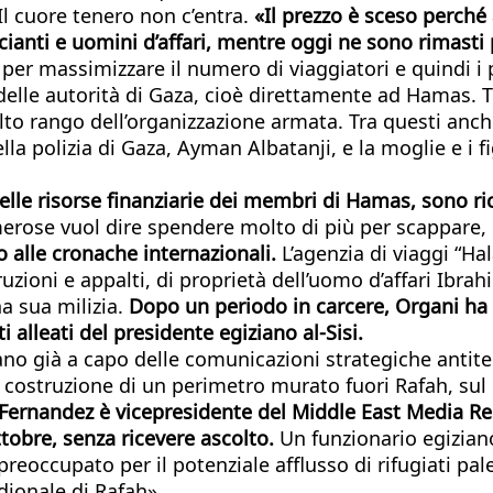
Il cuore tenero non c’entra.
«Il prezzo è sceso perché 
ianti e uomini d’affari, mentre oggi ne sono rimasti
te per massimizzare il numero di viaggiatori e quindi 
delle autorità di Gaza, cioè direttamente ad Hamas. T
lto rango dell’organizzazione armata. Tra questi anch
ella polizia di Gaza, Ayman Albatanji, e la moglie e i 
elle risorse finanziarie dei membri di Hamas, sono ri
erose vuol dire spendere molto di più per scappare, c
 alle cronache internazionali.
L’agenzia di viaggi “Ha
truzioni e appalti, di proprietà dell’uomo d’affari Ibr
na sua milizia.
Dopo un periodo in carcere, Organi ha
alleati del presidente egiziano al-Sisi.
o già a capo delle comunicazioni strategiche antit
la costruzione di un perimetro murato fuori Rafah, sul 
Fernandez è vicepresidente del Middle East Media Re
tobre, senza ricevere ascolto.
Un funzionario egizian
 preoccupato per il potenziale afflusso di rifugiati pa
idionale di Rafah».