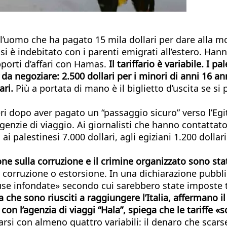
 l’uomo che ha pagato 15 mila dollari per dare alla mog
iò si è indebitato con i parenti emigrati all’estero. Ha
pporti d’affari con Hamas.
Il tariffario è variabile. I 
a negoziare: 2.500 dollari per i minori di anni 16 anni
ari.
Più a portata di mano è il biglietto d’uscita se si
i dopo aver pagato un “passaggio sicuro” verso l’Egitt
nzie di viaggio. Ai giornalisti che hanno contattato i
 palestinesi 7.000 dollari, agli egiziani 1.200 dollari 
zione sulla corruzione e il crimine organizzato sono st
 corruzione o estorsione. In una dichiarazione pubblic
use infondate» secondo cui sarebbero state imposte ta
a che sono riusciti a raggiungere l’Italia, affermano il
con l’agenzia di viaggi “Hala”, spiega che le tariffe 
si con almeno quattro variabili: il denaro che scarseg