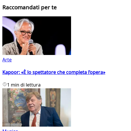
Raccomandati per te
Arte
Kapoor: «È lo spettatore che completa l’opera»
1 min di lettura