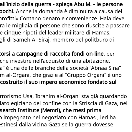
all’inizio della guerra - spiega Abu M. - le persone
 pochi.
Anche la domanda è diminuita a causa dei
i profitti».Contano denaro e convenienze. Hala deve
ra le migliaia di persone che sono riuscite a passare
e cinque nipoti del leader militare di Hamas,
figli di Sameh Al-Siraj, membro del politburo di
corsi a campagne di raccolta fondi on-line,
per
he investire nell’acquisto di una abitazione.
la” è una delle branche della società “Abnaa Sina”
ahim al-Organi, che grazie al “Gruppo Organi” è uno
 costruito il suo impero economico fondato sul
errorismo Usa, Ibrahim al-Organi sta già guardando
lato egiziano del confine con la Striscia di Gaza, nel
search Institute (Memri), che mesi prima
o impegnato nel negoziato con Hamas , ieri ha
lestinesi dalla vicina Gaza se la guerra dovesse