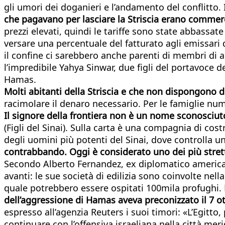
gli umori dei doganieri e l’andamento del conflitto. 
che pagavano per lasciare la Striscia erano commerc
prezzi elevati, quindi le tariffe sono state abbassa
versare una percentuale del fatturato agli emissari 
il confine ci sarebbero anche parenti di membri di a
l’impredibile Yahya Sinwar, due figli del portavoce d
Hamas.
Molti abitanti della Striscia e che non dispongono d
racimolare il denaro necessario. Per le famiglie num
Il signore della frontiera non è un nome sconosciuto
(Figli del Sinai). Sulla carta è una compagnia di cos
degli uomini più potenti del Sinai, dove controlla u
contrabbando. Oggi è considerato uno dei più stretti 
Secondo Alberto Fernandez, ex diplomatico american
avanti: le sue società di edilizia sono coinvolte nel
quale potrebbero essere ospitati 100mila profughi.
dell’aggressione di Hamas aveva preconizzato il 7 ot
espresso all’agenzia Reuters i suoi timori: «L’Egitto,
continuare con l’offensiva israeliana nella città mer