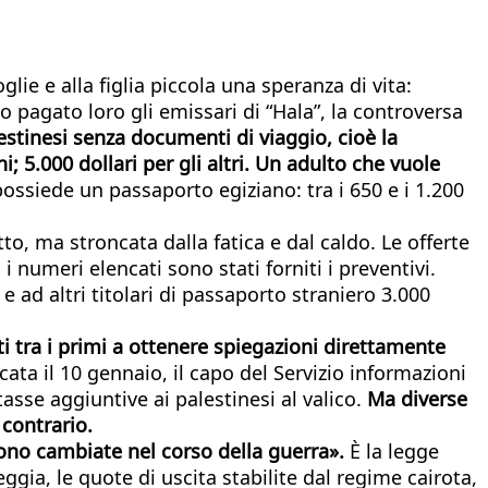
lie e alla figlia piccola una speranza di vita:
nno pagato loro gli emissari di “Hala”, la controversa
palestinesi senza documenti di viaggio, cioè la
; 5.000 dollari per gli altri. Un adulto che vuole
 possiede un passaporto egiziano: tra i 650 e i 1.200
o, ma stroncata dalla fatica e dal caldo. Le offerte
 numeri elencati sono stati forniti i preventivi.
e ad altri titolari di passaporto straniero 3.000
ati tra i primi a ottenere spiegazioni direttamente
ata il 10 gennaio, il capo del Servizio informazioni
sse aggiuntive ai palestinesi al valico.
Ma diverse
 contrario.
«sono cambiate nel corso della guerra».
È la legge
gia, le quote di uscita stabilite dal regime cairota,