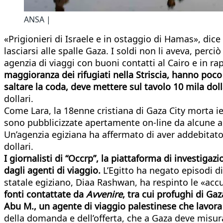
ANSA |
«Prigionieri di Israele e in ostaggio di Hamas», dice
lasciarsi alle spalle Gaza. I soldi non li aveva, perc
agenzia di viaggi con buoni contatti al Cairo e in ra
maggioranza dei rifugiati nella Striscia, hanno poco d
saltare la coda, deve mettere sul tavolo 10 mila doll
dollari.
Come Lara, la 18enne cristiana di Gaza City morta ier
sono pubblicizzate apertamente on-line da alcune age
Un’agenzia egiziana ha affermato di aver addebitato ai
dollari.
I giornalisti di “Occrp”, la piattaforma di investiga
dagli agenti di viaggio.
L’Egitto ha negato episodi di
statale egiziano, Diaa Rashwan, ha respinto le «acc
fonti contattate da
Avvenire
, tra cui profughi di Gaz
Abu M., un agente di viaggio palestinese che lavora 
della domanda e dell’offerta, che a Gaza deve misurar