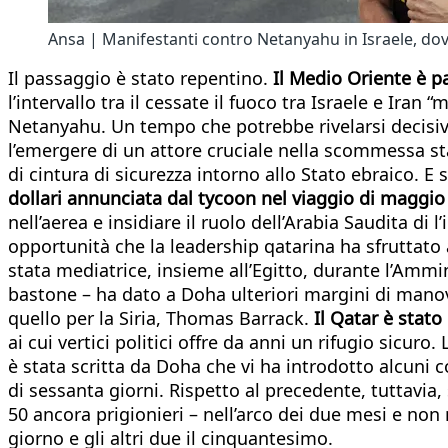
Ansa | Manifestanti contro Netanyahu in Israele, dove 
Il passaggio è stato repentino.
Il Medio Oriente è pa
l’intervallo tra il cessate il fuoco tra Israele e Ira
Netanyahu. Un tempo che potrebbe rivelarsi decisivo.
l’emergere di un attore cruciale nella scommessa sta
di cintura di sicurezza intorno allo Stato ebraico. E
dollari annunciata dal tycoon nel viaggio di maggio 
nell’aerea e insidiare il ruolo dell’Arabia Saudita di
opportunità che la leadership qatarina ha sfruttato a
stata mediatrice, insieme all’Egitto, durante l’Ammi
bastone – ha dato a Doha ulteriori margini di manovr
quello per la Siria, Thomas Barrack.
Il Qatar è stat
ai cui vertici politici offre da anni un rifugio sicur
è stata scritta da Doha che vi ha introdotto alcuni 
di sessanta giorni. Rispetto al precedente, tuttavia, st
50 ancora prigionieri – nell’arco dei due mesi e non
giorno e gli altri due il cinquantesimo.