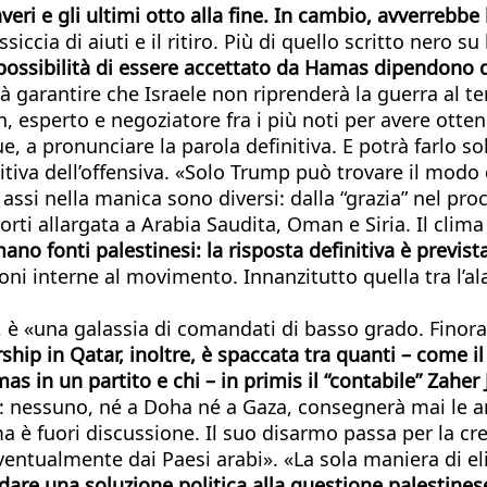
veri e gli ultimi otto alla fine. In cambio, avverrebbe 
siccia di aiuti e il ritiro. Più di quello scritto nero s
 possibilità di essere accettato da Hamas dipendono 
trà garantire che Israele non riprenderà la guerra al 
 esperto e negoziatore fra i più noti per avere ottenu
ue, a pronunciare la parola definitiva. E potrà farlo s
initiva dell’offensiva. «Solo Trump può trovare il mod
 assi nella manica sono diversi: dalla “grazia” nel pr
orti allargata a Arabia Saudita, Oman e Siria. Il clima
o fonti palestinesi: la risposta definitiva è previst
ioni interne al movimento. Innanzitutto quella tra l’a
è «una galassia di comandati di basso grado. Finora 
ership in Qatar, inoltre, è spaccata tra quanti – come 
in un partito e chi – in primis il “contabile” Zaher J
e: nessuno, né a Doha né a Gaza, consegnerà mai le a
ima è fuori discussione. Il suo disarmo passa per la c
entualmente dai Paesi arabi». «La sola maniera di el
dare una soluzione politica alla questione palestinese