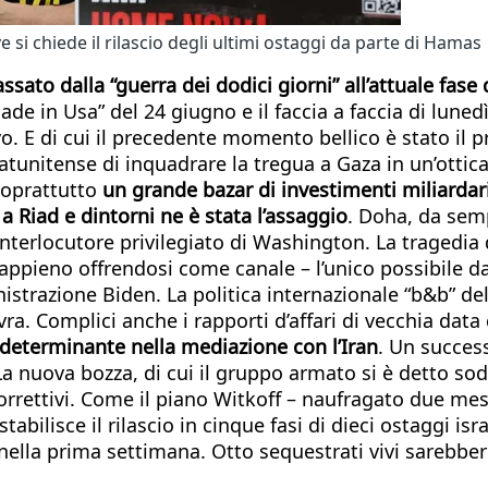
si chiede il rilascio degli ultimi ostaggi da parte di Hamas
ssato dalla “guerra dei dodici giorni” all’attuale fase 
n “made in Usa” del 24 giugno e il faccia a faccia di l
 E di cui il precedente momento bellico è stato il pre
tunitense di inquadrare la tregua a Gaza in un’ottica 
 soprattutto
un grande bazar di investimenti miliardari i
a Riad e dintorni ne è stata l’assaggio
. Doha, da sem
 l’interlocutore privilegiato di Washington. La tragedia
ppieno offrendosi come canale – l’unico possibile dati
nistrazione Biden. La politica internazionale “b&b” d
a. Complici anche i rapporti d’affari di vecchia data 
o determinante nella mediazione con l’Iran
. Un success
o. La nuova bozza, di cui il gruppo armato si è detto so
correttivi. Come il piano Witkoff – naufragato due mes
abilisce il rilascio in cinque fasi di dieci ostaggi isra
 nella prima settimana. Otto sequestrati vivi sarebber