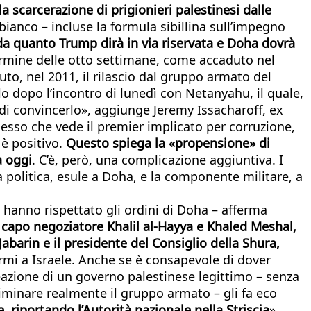
la scarcerazione di prigionieri palestinesi dalle
u bianco – incluse la formula sibillina sull’impegno
da quanto Trump dirà in via riservata e Doha dovrà
termine delle otto settimane, come accaduto nel
to, nel 2011, il rilascio dal gruppo armato del
olo dopo l’incontro di lunedì con Netanyahu, il quale,
o di convincerlo», aggiunge Jeremy Issacharoff, ex
ocesso che vede il premier implicato per corruzione,
 è positivo.
Questo spiega la «propensione» di
a oggi
. C’è, però, una complicazione aggiuntiva. I
la politica, esule a Doha, e la componente militare, a
hanno rispettato gli ordini di Doha – afferma
il capo negoziatore Khalil al-Hayya e Khaled Meshal,
abarin e il presidente del Consiglio della Shura,
rmi a Israele. Anche se è consapevole di dover
reazione di un governo palestinese legittimo – senza
iminare realmente il gruppo armato – gli fa eco
, riportando l’Autorità nazionale nella Striscia
».