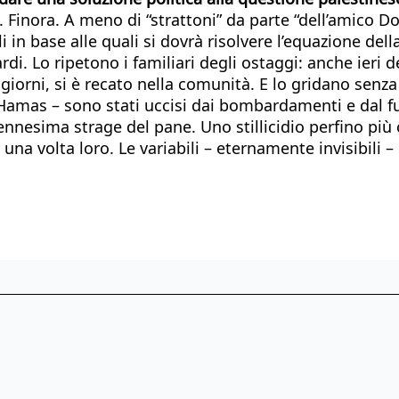
. Finora. A meno di “strattoni” da parte “dell’amico D
in base alle quali si dovrà risolvere l’equazione dell
. Lo ripetono i familiari degli ostaggi: anche ieri d
orni, si è recato nella comunità. E lo gridano senza s
 Hamas – sono stati uccisi dai bombardamenti e dal fuoc
L’ennesima strage del pane. Uno stillicidio perfino più
a una volta loro. Le variabili – eternamente invisibili 