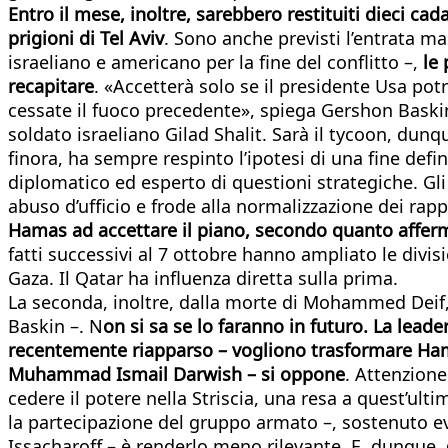
Entro il mese, inoltre, sarebbero restituiti dieci cada
prigioni di Tel Aviv
. Sono anche previsti l’entrata mas
israeliano e americano per la fine del conflitto –,
le
recapitare
. «Accetterà solo se il presidente Usa po
cessate il fuoco precedente», spiega Gershon Baskin,
soldato israeliano Gilad Shalit. Sarà il tycoon, dunq
finora, ha sempre respinto l’ipotesi di una fine def
diplomatico ed esperto di questioni strategiche. Gli
abuso d’ufficio e frode alla normalizzazione dei rapp
Hamas ad accettare il piano, secondo quanto afferman
fatti successivi al 7 ottobre hanno ampliato le divis
Gaza. Il Qatar ha influenza diretta sulla prima.
La seconda, inoltre, dalla morte di Mohammed Deif, 
Baskin –. N
on si sa se lo faranno in futuro. La lead
recentemente riapparso – vogliono trasformare Hamas 
Muhammad Ismail Darwish – si oppone
. Attenzion
cedere il potere nella Striscia, una resa a quest’ult
la partecipazione del gruppo armato –, sostenuto ev
Issacharoff – è renderlo meno rilevante. E, dunque,