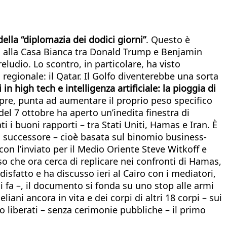
della “diplomazia dei dodici giorni”
. Questo è
unedì alla Casa Bianca tra Donald Trump e Benjamin
ludio. Lo scontro, in particolare, ha visto
regionale: il Qatar. Il Golfo diventerebbe una sorta
n high tech e intelligenza artificiale: la pioggia di
pre, punta ad aumentare il proprio peso specifico
 del 7 ottobre ha aperto un’inedita finestra di
 i buoni rapporti – tra Stati Uniti, Hamas e Iran. È
el successore – cioè basata sul binomio business-
con l’inviato per il Medio Oriente Steve Witkoff e
o che ora cerca di replicare nei confronti di Hamas,
ddisfatto e ha discusso ieri al Cairo con i mediatori,
i fa –, il documento si fonda su uno stop alle armi
eliani ancora in vita e dei corpi di altri 18 corpi – sui
o liberati – senza cerimonie pubbliche – il primo