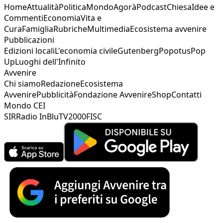
Home
Attualità
Politica
Mondo
Agorà
Podcast
Chiesa
Idee e
Commenti
Economia
Vita e
Cura
Famiglia
Rubriche
Multimedia
Ecosistema avvenire
Pubblicazioni
Edizioni locali
L'economia civile
Gutenberg
Popotus
Pop
Up
Luoghi dell'Infinito
Avvenire
Chi siamo
Redazione
Ecosistema
Avvenire
Pubblicità
Fondazione Avvenire
Shop
Contatti
Mondo CEI
SIR
Radio InBlu
TV2000
FISC