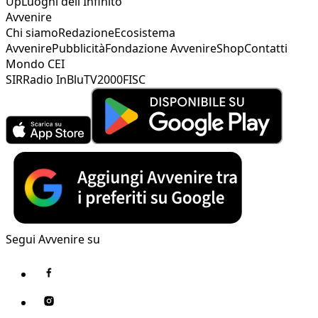
Up
Luoghi dell'Infinito
Avvenire
Chi siamo
Redazione
Ecosistema
Avvenire
Pubblicità
Fondazione Avvenire
Shop
Contatti
Mondo CEI
SIR
Radio InBlu
TV2000
FISC
Segui Avvenire su