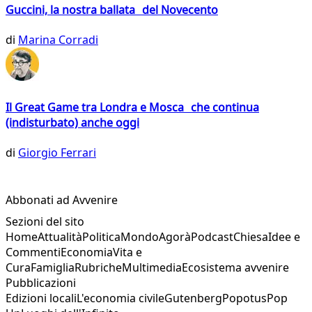
Guccini, la nostra ballata del Novecento
di
Marina Corradi
Il Great Game tra Londra e Mosca che continua
(indisturbato) anche oggi
di
Giorgio Ferrari
Abbonati ad Avvenire
Sezioni del sito
Home
Attualità
Politica
Mondo
Agorà
Podcast
Chiesa
Idee e
Commenti
Economia
Vita e
Cura
Famiglia
Rubriche
Multimedia
Ecosistema avvenire
Pubblicazioni
Edizioni locali
L'economia civile
Gutenberg
Popotus
Pop