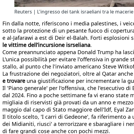
Reuters | L'ingresso dei tank israeliani tra le macerie
Fin dalla notte, riferiscono i media palestines, i vei
sotto la protezione di un pesante fuoco di copertura. 
e al-Jafarawi a est di Deir el-Balah. Forti esplosioni
le vittime dell’incursione isrseliana
.
Come preannunciato appena Donald Trump ha lasciato 
L'unica possibilità per evitare l'offensiva in grande
stallo, al punto che l'inviato americano Steve Witkoff
La frustrazione dei negoziatori, oltre al Qatar anche 
e trovare
una giustificazione per incrementare la gu
Il 'Piano generale' per l'offensiva, che l'esecutivo 
dal 2024. Fino a poche settimane fa vi erano state mo
migliaia di riservisti già provati da un anno e mezzo 
maggio dal capo di Stato maggiore dell'Idf, Eyal Zam
Il titolo scelto, 'I carri di Gedeone', fa riferimento
dei Midianiti, riusci' a terrorizzare e sbaragliare i 
di fare grandi cose anche con pochi mezzi.