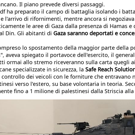
ancano. Il piano prevede diversi passaggi.
l'Idf ha preparato il campo di battaglia isolando i bat
e l'arrivo di rifornimenti, mentre ancora si negoziava 
aticamente le aree di Gaza dalla presenza di Hamas e 
al Din. Gli abitanti di
Gaza saranno deportati e concen
compreso lo spostamento della maggior parte della po
 aveva spiegato il portavoce dell'esercito, il generale
dotti ormai allo stremo riceveranno sulla carta quegli
ne specializzate in sicurezza, la
Safe Reach Solution
controllo dei veicoli con le forniture che entravano ne
tinesi verso l'estero, su base volontaria in teoria. S
e fino a 1 milione di palestinesi dalla Striscia alla 