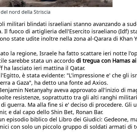
 del nord della Striscia
coli militari blindati israeliani stanno avanzando a sud
Il fuoco di artiglieria dell'Esercito israeliano (Idf) 
 sono state udite inoltre nella zona al-Qarara di Khan 
la regione, Israele ha fatto scattare ieri notte l'o
 stile sarebbe stata un accordo
di tregua con Hamas ai
 ha lasciato ieri mattina il Qatar.
l'Egitto, è stata evidente: "L'impressione e' che gli i
erra a Gaza", ha detto una fonte ad Axios.
di Benjamin Netanyahy aveva approvato all'inizio di ma
lte resistenze, soprattutto tra gli alti ranghi milita
di guerra. Ma alla fine si e' deciso di procedere. Gli u
ir, e dal capo dello Shin Bet, Ronan Bar.
 a un episodio biblico del Libro dei Giudici: Gedeone, 
nemici con solo un piccolo gruppo di soldati armati di 