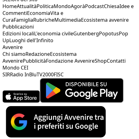
Home
Attualità
Politica
Mondo
Agorà
Podcast
Chiesa
Idee e
Commenti
Economia
Vita e
Cura
Famiglia
Rubriche
Multimedia
Ecosistema avvenire
Pubblicazioni
Edizioni locali
L'economia civile
Gutenberg
Popotus
Pop
Up
Luoghi dell'Infinito
Avvenire
Chi siamo
Redazione
Ecosistema
Avvenire
Pubblicità
Fondazione Avvenire
Shop
Contatti
Mondo CEI
SIR
Radio InBlu
TV2000
FISC