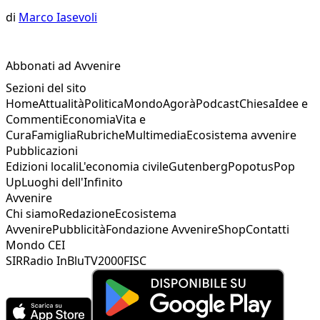
di
Marco Iasevoli
Abbonati ad Avvenire
Sezioni del sito
Home
Attualità
Politica
Mondo
Agorà
Podcast
Chiesa
Idee e
Commenti
Economia
Vita e
Cura
Famiglia
Rubriche
Multimedia
Ecosistema avvenire
Pubblicazioni
Edizioni locali
L'economia civile
Gutenberg
Popotus
Pop
Up
Luoghi dell'Infinito
Avvenire
Chi siamo
Redazione
Ecosistema
Avvenire
Pubblicità
Fondazione Avvenire
Shop
Contatti
Mondo CEI
SIR
Radio InBlu
TV2000
FISC