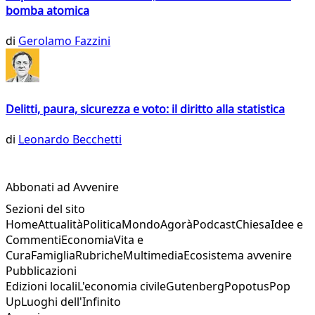
bomba atomica
di
Gerolamo Fazzini
Delitti, paura, sicurezza e voto: il diritto alla statistica
di
Leonardo Becchetti
Abbonati ad Avvenire
Sezioni del sito
Home
Attualità
Politica
Mondo
Agorà
Podcast
Chiesa
Idee e
Commenti
Economia
Vita e
Cura
Famiglia
Rubriche
Multimedia
Ecosistema avvenire
Pubblicazioni
Edizioni locali
L'economia civile
Gutenberg
Popotus
Pop
Up
Luoghi dell'Infinito