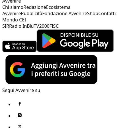
Avvenire
Chi siamo
Redazione
Ecosistema
Avvenire
Pubblicità
Fondazione Avvenire
Shop
Contatti
Mondo CEI
SIR
Radio InBlu
TV2000
FISC
Segui Avvenire su