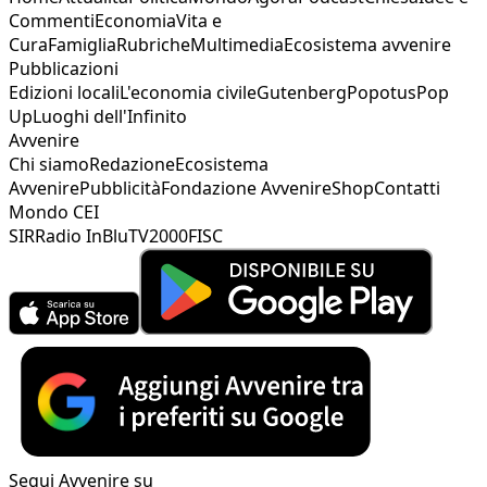
Commenti
Economia
Vita e
Cura
Famiglia
Rubriche
Multimedia
Ecosistema avvenire
Pubblicazioni
Edizioni locali
L'economia civile
Gutenberg
Popotus
Pop
Up
Luoghi dell'Infinito
Avvenire
Chi siamo
Redazione
Ecosistema
Avvenire
Pubblicità
Fondazione Avvenire
Shop
Contatti
Mondo CEI
SIR
Radio InBlu
TV2000
FISC
Segui Avvenire su