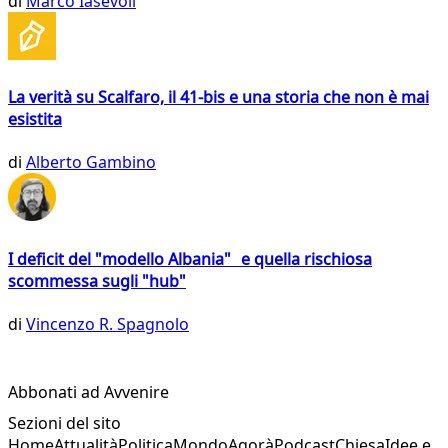
di
Marco Iasevoli
La verità su Scalfaro, il 41-bis e una storia che non è mai
esistita
di
Alberto Gambino
I deficit del "modello Albania" e quella rischiosa
scommessa sugli "hub"
di
Vincenzo R. Spagnolo
Abbonati ad Avvenire
Sezioni del sito
Home
Attualità
Politica
Mondo
Agorà
Podcast
Chiesa
Idee e