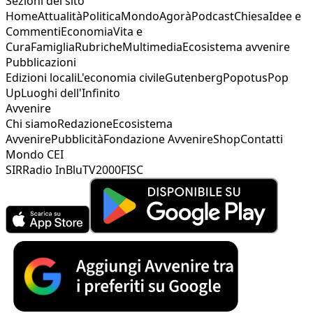
Sezioni del sito
Home
Attualità
Politica
Mondo
Agorà
Podcast
Chiesa
Idee e
Commenti
Economia
Vita e
Cura
Famiglia
Rubriche
Multimedia
Ecosistema avvenire
Pubblicazioni
Edizioni locali
L'economia civile
Gutenberg
Popotus
Pop
Up
Luoghi dell'Infinito
Avvenire
Chi siamo
Redazione
Ecosistema
Avvenire
Pubblicità
Fondazione Avvenire
Shop
Contatti
Mondo CEI
SIR
Radio InBlu
TV2000
FISC