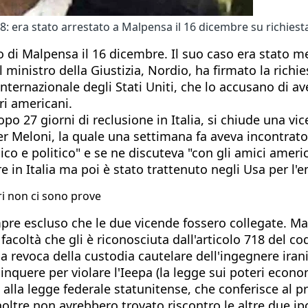
ra stato arrestato a Malpensa il 16 dicembre su richiesta 
to di Malpensa il 16 dicembre. Il suo caso era stato me
il ministro della Giustizia, Nordio, ha firmato la ric
nternazionale degli Stati Uniti, che lo accusano di av
ri americani.
po 27 giorni di reclusione in Italia, si chiude una vi
r Meloni, la quale una settimana fa aveva incontrato
nico e politico" e se ne discuteva "con gli amici amer
 in Italia ma poi è stato trattenuto negli Usa per l'
tri non ci sono prove
pre escluso che le due vicende fossero collegate. Ma n
facoltà che gli è riconosciuta dall'articolo 718 del c
 la revoca della custodia cautelare dell'ingegnere ira
elinquere per violare l'Ieepa (la legge sui poteri econ
 alla legge federale statunitense, che conferisce al p
 Inoltre non avrebbero trovato riscontro le altre due i