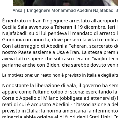
Ansa | L'ingegnere Mohammad Abedini Najafabad, 38: e
È rientrato in Iran l'ingegnere arrestato all'aeropor
Cecilia Sala avvenuto a Teheran il 19 dicembre. Ieri 
Najafabadi: su di lui pendeva il mandato di arresto i
Giordania un anno fa, dove persero la vita tre milita
Con l'atterraggio di Abedini a Teheran, scarcerato do
nostro Paese assieme a Usa e Iran. La stessa premie
aveva fatto sapere che sul caso c'era un "vaglio tec
parlarne anche con Biden, che sarebbe dovuto venire
La motivazione: un reato non è previsto in Italia e degli al
Nonostante la liberazione di Sala, il governo ha sem
appare come l'ultimo colpo di scena: esercitando la 
Corte d'Appello di Milano (obbligata ad attenervisi)
reati di cui è accusato Abedini - "l'associazione a d
previsto in Italia: la norma americana fa riferimento
minaccia abbia origine al di fuori degli Stati Uniti.