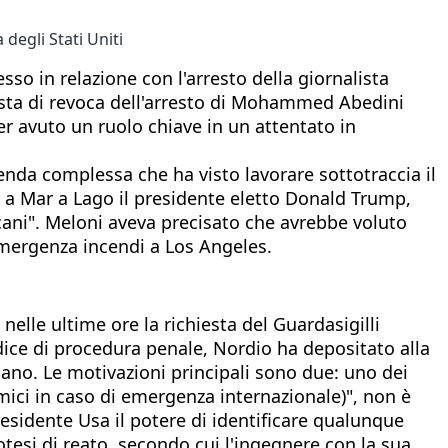
degli Stati Uniti
sso in relazione con l'arresto della giornalista
hiesta di revoca dell'arresto di Mohammed Abedini
er avuto un ruolo chiave in un attentato in
cenda complessa che ha visto lavorare sottotraccia il
 a Mar a Lago il presidente eletto Donald Trump,
icani". Meloni aveva precisato che avrebbe voluto
emergenza incendi a Los Angeles.
elle ultime ore la richiesta del Guardasigilli
odice di procedura penale, Nordio ha depositato alla
niano. Le motivazioni principali sono due: uno dei
omici in caso di emergenza internazionale)", non è
residente Usa il potere di identificare qualunque
potesi di reato, secondo cui l'ingegnere con la sua