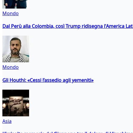
Mondo
Dal Perù alla Colombia, così Trump ridisegna l'America Lat
Mondo
Gli Houthi: «Cessi l’assedio agli yemeniti»
Asia