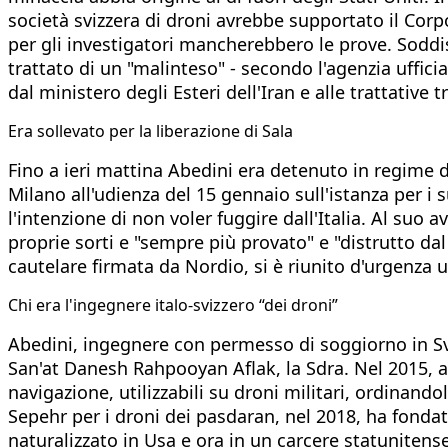
società svizzera di droni avrebbe supportato il Corpo
per gli investigatori mancherebbero le prove. Soddis
trattato di un "malinteso" - secondo l'agenzia uffic
dal ministero degli Esteri dell'Iran e alle trattative t
Era sollevato per la liberazione di Sala
Fino a ieri mattina Abedini era detenuto in regime d
Milano all'udienza del 15 gennaio sull'istanza per i 
l'intenzione di non voler fuggire dall'Italia. Al suo 
proprie sorti e "sempre più provato" e "distrutto da
cautelare firmata da Nordio, si è riunito d'urgenza un
Chi era l'ingegnere italo-svizzero “dei droni”
Abedini, ingegnere con permesso di soggiorno in Svi
San'at Danesh Rahpooyan Aflak, la Sdra. Nel 2015, 
navigazione, utilizzabili su droni militari, ordina
Sepehr per i droni dei pasdaran, nel 2018, ha fondat
naturalizzato in Usa e ora in un carcere statunitense