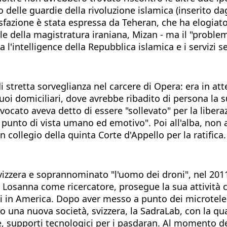
 delle guardie della rivoluzione islamica (inserito da
fazione è stata espressa da Teheran, che ha elogiato "
iale della magistratura iraniana, Mizan - ma il "probl
ra l'intelligence della Repubblica islamica e i servizi se
i stretta sorveglianza nel carcere di Opera: era in at
suoi domiciliari, dove avrebbe ribadito di persona la s
avvocato aveva detto di essere "sollevato" per la liber
l punto di vista umano ed emotivo". Poi all'alba, non 
 collegio della quinta Corte d'Appello per la ratifica.
zzera e soprannominato "l'uomo dei droni", nel 2011,
a Losanna come ricercatore, prosegue la sua attivit
ndoli in America. Dopo aver messo a punto dei microte
o una nuova società, svizzera, la SadraLab, con la qu
, supporti tecnologici per i pasdaran. Al momento dell