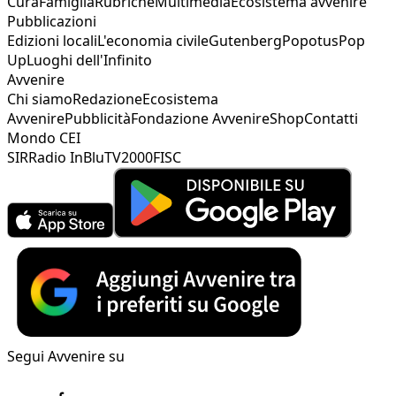
Cura
Famiglia
Rubriche
Multimedia
Ecosistema avvenire
Pubblicazioni
Edizioni locali
L'economia civile
Gutenberg
Popotus
Pop
Up
Luoghi dell'Infinito
Avvenire
Chi siamo
Redazione
Ecosistema
Avvenire
Pubblicità
Fondazione Avvenire
Shop
Contatti
Mondo CEI
SIR
Radio InBlu
TV2000
FISC
Segui Avvenire su