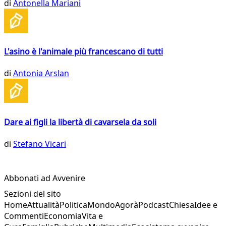
di
Antonella Mariani
L'asino è l'animale più francescano di tutti
di
Antonia Arslan
Dare ai figli la libertà di cavarsela da soli
di
Stefano Vicari
Abbonati ad Avvenire
Sezioni del sito
Home
Attualità
Politica
Mondo
Agorà
Podcast
Chiesa
Idee e
Commenti
Economia
Vita e