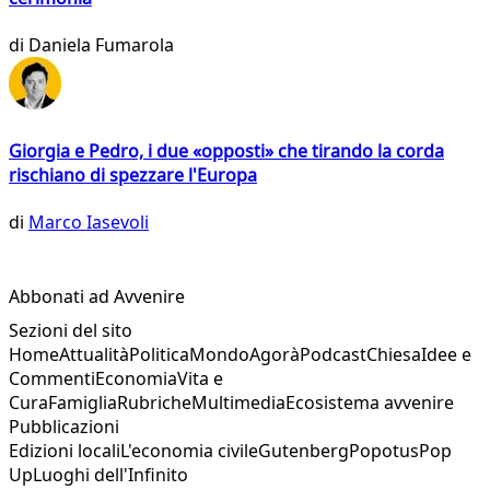
di
Daniela Fumarola
Giorgia e Pedro, i due «opposti» che tirando la corda
rischiano di spezzare l'Europa
di
Marco Iasevoli
Abbonati ad Avvenire
Sezioni del sito
Home
Attualità
Politica
Mondo
Agorà
Podcast
Chiesa
Idee e
Commenti
Economia
Vita e
Cura
Famiglia
Rubriche
Multimedia
Ecosistema avvenire
Pubblicazioni
Edizioni locali
L'economia civile
Gutenberg
Popotus
Pop
Up
Luoghi dell'Infinito