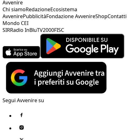
Avvenire
Chi siamo
Redazione
Ecosistema
Avvenire
Pubblicità
Fondazione Avvenire
Shop
Contatti
Mondo CEI
SIR
Radio InBlu
TV2000
FISC
Segui Avvenire su