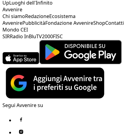
Up
Luoghi dell'Infinito
Avvenire
Chi siamo
Redazione
Ecosistema
Avvenire
Pubblicità
Fondazione Avvenire
Shop
Contatti
Mondo CEI
SIR
Radio InBlu
TV2000
FISC
Segui Avvenire su