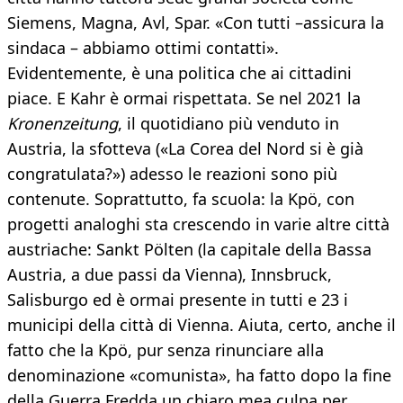
Siemens, Magna, Avl, Spar. «Con tutti –assicura la
sindaca – abbiamo ottimi contatti».
Evidentemente, è una politica che ai cittadini
piace. E Kahr è ormai rispettata. Se nel 2021 la
Kronenzeitung
, il quotidiano più venduto in
Austria, la sfotteva («La Corea del Nord si è già
congratulata?») adesso le reazioni sono più
contenute. Soprattutto, fa scuola: la Kpö, con
progetti analoghi sta crescendo in varie altre città
austriache: Sankt Pölten (la capitale della Bassa
Austria, a due passi da Vienna), Innsbruck,
Salisburgo ed è ormai presente in tutti e 23 i
municipi della città di Vienna. Aiuta, certo, anche il
fatto che la Kpö, pur senza rinunciare alla
denominazione «comunista», ha fatto dopo la fine
della Guerra Fredda un chiaro mea culpa per