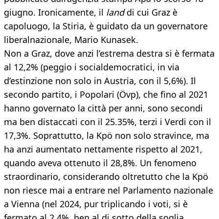
giugno. Ironicamente, il
land
di cui Graz è
capoluogo, la Stiria, è guidato da un governatore
liberalnazionale, Mario Kunasek.
Non a Graz, dove anzi l’estrema destra si è fermata
al 12,2% (peggio i socialdemocratici, in via
d’estinzione non solo in Austria, con il 5,6%). Il
secondo partito, i Popolari (Övp), che fino al 2021
hanno governato la città per anni, sono secondi
ma ben distaccati con il 25.35%, terzi i Verdi con il
17,3%. Soprattutto, la Kpö non solo stravince, ma
ha anzi aumentato nettamente rispetto al 2021,
quando aveva ottenuto il 28,8%. Un fenomeno
straordinario, considerando oltretutto che la Kpö
non riesce mai a entrare nel Parlamento nazionale
a Vienna (nel 2024, pur triplicando i voti, si è
fermato al 2,4%, ben al di sotto della soglia