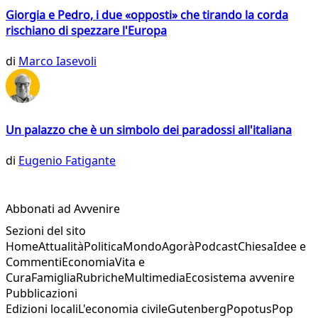
Giorgia e Pedro, i due «opposti» che tirando la corda
rischiano di spezzare l'Europa
di
Marco Iasevoli
Un palazzo che è un simbolo dei paradossi all'italiana
di
Eugenio Fatigante
Abbonati ad Avvenire
Sezioni del sito
Home
Attualità
Politica
Mondo
Agorà
Podcast
Chiesa
Idee e
Commenti
Economia
Vita e
Cura
Famiglia
Rubriche
Multimedia
Ecosistema avvenire
Pubblicazioni
Edizioni locali
L'economia civile
Gutenberg
Popotus
Pop