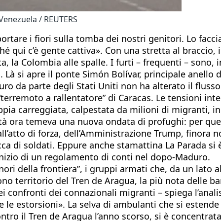
 e Venezuela / REUTERS
tare i fiori sulla tomba dei nostri genitori. Lo facc
rché qui c’è gente cattiva». Con una stretta al braccio,
ta, la Colombia alle spalle. I furti – frequenti – sono,
Là si apre il ponte Simón Bolívar, principale anello di
o da parte degli Stati Uniti non ha alterato il flusso
 “terremoto a rallentatore” di Caracas. Le tensioni in
pia carreggiata, calpestata da milioni di migranti, in
 ora temeva una nuova ondata di profughi: per questo
l’atto di forza, dell’Amministrazione Trump, finora no
ca di soldati. Eppure anche stamattina La Parada si 
l’inizio di un regolamento di conti nel dopo-Maduro.
nori della frontiera”, i gruppi armati che, da un lato all
 sono territorio del Tren de Aragua, la più nota delle 
ei confronti dei connazionali migranti – spiega l’analis
 le estorsioni». La selva di ambulanti che si estende 
ntro il Tren de Aragua l’anno scorso, si è concentrata