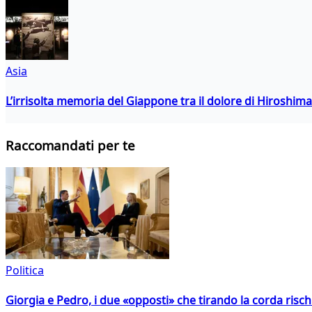
Asia
L’irrisolta memoria del Giappone tra il dolore di Hiroshima
Raccomandati per te
Politica
Giorgia e Pedro, i due «opposti» che tirando la corda risc