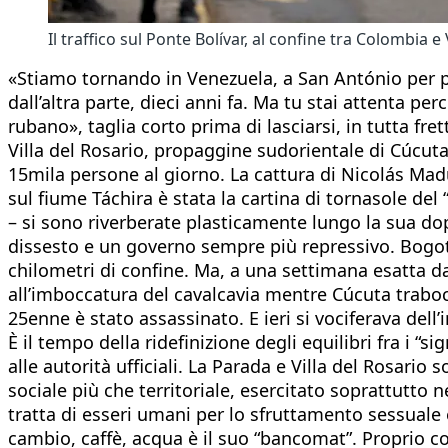
Il traffico sul Ponte Bolívar, al confine tra Colombia
«Stiamo tornando in Venezuela, a San António per por
dall’altra parte, dieci anni fa. Ma tu stai attenta pe
rubano», taglia corto prima di lasciarsi, in tutta fret
Villa del Rosario, propaggine sudorientale di Cúcuta. 
15mila persone al giorno. La cattura di Nicolás Madur
sul fiume Táchira è stata la cartina di tornasole del
– si sono riverberate plasticamente lungo la sua dop
dissesto e un governo sempre più repressivo. Bogotà
chilometri di confine. Ma, a una settimana esatta dal
all’imboccatura del cavalcavia mentre Cúcuta traboc
25enne è stato assassinato. E ieri si vociferava del
È il tempo della ridefinizione degli equilibri fra i “sig
alle autorità ufficiali. La Parada e Villa del Rosario
sociale più che territoriale, esercitato soprattutto n
tratta di esseri umani per lo sfruttamento sessuale e
cambio, caffè, acqua è il suo “bancomat”. Proprio co