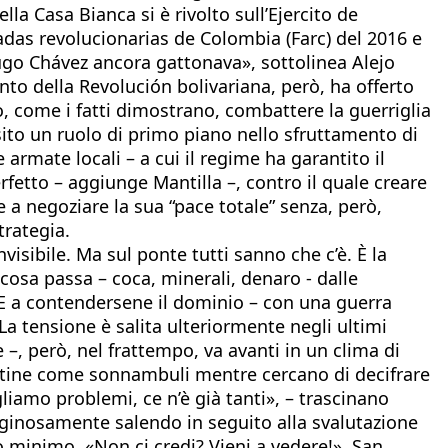
lla Casa Bianca si è rivolto sull’Ejercito de
madas revolucionarias de Colombia (Farc) del 2016 e
ugo Chávez ancora gattonava», sottolinea Alejo
nto della Revolución bolivariana, però, ha offerto
 come i fatti dimostrano, combattere la guerriglia
isito un ruolo di primo piano nello sfruttamento di
e armate locali – a cui il regime ha garantito il
fetto – aggiunge Mantilla –, contro il quale creare
 a negoziare la sua “pace totale” senza, però,
trategia.
visibile. Ma sul ponte tutti sanno che c’è. È la
cosa passa – coca, minerali, denaro - dalle
ra. E a contendersene il dominio – con una guerra
i. La tensione è salita ulteriormente negli ultimi
e –, però, nel frattempo, va avanti in un clima di
routine come sonnambuli mentre cercano di decifrare
iamo problemi, ce n’è già tanti», – trascinano
tiginosamente salendo in seguito alla svalutazione
o minimo. «Non ci credi? Vieni a vedere!». San