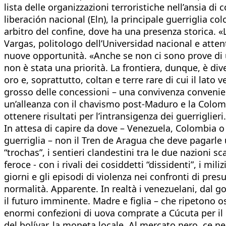
lista delle organizzazioni terroristiche nell’ansia di 
liberación nacional (Eln), la principale guerriglia 
arbitro del confine, dove ha una presenza storica. 
Vargas, politologo dell’Universidad nacional e atten
nuove opportunità. «Anche se non ci sono prove di u
non è stata una priorità. La frontiera, dunque, è div
oro e, soprattutto, coltan e terre rare di cui il lato
grosso delle concessioni – una convivenza convenient
un’alleanza con il chavismo post-Maduro e la Colomb
ottenere risultati per l’intransigenza dei guerriglie
In attesa di capire da dove – Venezuela, Colombia o Us
guerriglia – non il Tren de Aragua che deve pagarle 
“trochas”, i sentieri clandestini tra le due nazioni s
feroce - con i rivali dei cosiddetti “dissidenti”, i mi
giorni e gli episodi di violenza nei confronti di presu
normalità. Apparente. In realtà i venezuelani, dal 
il futuro imminente. Madre e figlia – che ripetono 
enormi confezioni di uova comprate a Cúcuta per il 
del bolívar, la moneta locale. Al mercato nero, ce n