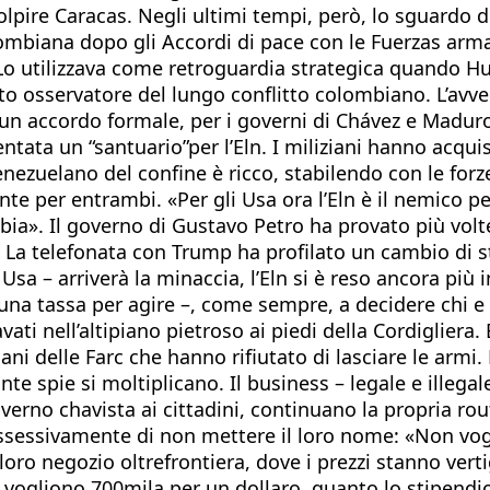
colpire Caracas. Negli ultimi tempi, però, lo sguardo de
colombiana dopo gli Accordi di pace con le Fuerzas ar
«Lo utilizzava come retroguardia strategica quando H
to osservatore del lungo conflitto colombiano. L’avve
n accordo formale, per i governi di Chávez e Maduro,
entata un “santuario”per l’Eln. I miliziani hanno acqu
 venezuelano del confine è ricco, stabilendo con le forz
e per entrambi. «Per gli Usa ora l’Eln è il nemico per
ia». Il governo di Gustavo Petro ha provato più volte
ri. La telefonata con Trump ha profilato un cambio di s
a – arriverà la minaccia, l’Eln si è reso ancora più in
una tassa per agire –, come sempre, a decidere chi e 
cavati nell’altipiano pietroso ai piedi della Cordiglie
liziani delle Farc che hanno rifiutato di lasciare le arm
nte spie si moltiplicano. Il business – legale e illegal
governo chavista ai cittadini, continuano la propria 
ossessivamente di non mettere il loro nome: «Non vogl
loro negozio oltrefrontiera, dove i prezzi stanno ver
e vogliono 700mila per un dollaro, quanto lo stipendi