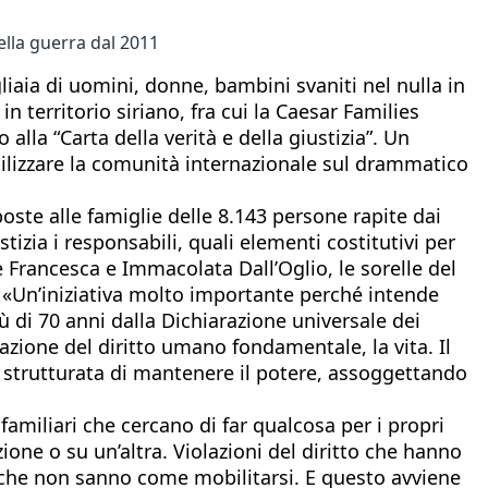
ella guerra dal 2011
gliaia di uomini, donne, bambini svaniti nel nulla in
n territorio siriano, fra cui la Caesar Families
alla “Carta della verità e della giustizia”. Un
ilizzare la comunità internazionale sul drammatico
oste alle famiglie delle 8.143 persone rapite dai
tizia i responsabili, quali elementi costitutivi per
 Francesca e Immacolata Dall’Oglio, le sorelle del
. «Un’iniziativa molto importante perché intende
ù di 70 anni dalla Dichiarazione universale dei
lazione del diritto umano fondamentale, la vita. Il
à strutturata di mantenere il potere, assoggettando
amiliari che cercano di far qualcosa per i propri
one o su un’altra. Violazioni del diritto che hanno
 e che non sanno come mobilitarsi. E questo avviene