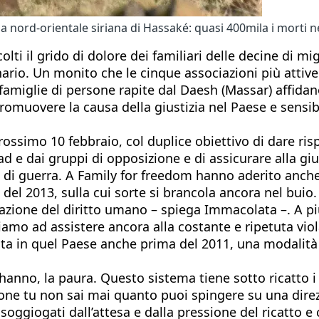
a nord-orientale siriana di Hassaké: quasi 400mila i morti n
lti il grido di dolore dei familiari delle decine di mi
nario. Un monito che le cinque associazioni più attive i
famiglie di persone rapite dal Daesh (Massar) affidano 
muovere la causa della giustizia nel Paese e sensib
ossimo 10 febbraio, col duplice obiettivo di dare risp
ad e dai gruppi di opposizione e di assicurare alla gius
i di guerra. A Family for freedom hanno aderito anche
del 2013, sulla cui sorte si brancola ancora nel buio
gazione del diritto umano – spiega Immacolata –. A pi
oviamo ad assistere ancora alla costante e ripetuta vio
cata in quel Paese anche prima del 2011, una modalit
anno, la paura. Questo sistema tiene sotto ricatto i f
one tu non sai mai quanto puoi spingere su una direzi
o soggiogati dall’attesa e dalla pressione del ricatto