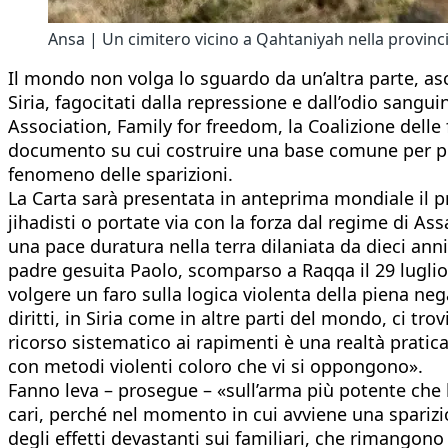
Ansa | Un cimitero vicino a Qahtaniyah nella provinci
Il mondo non volga lo sguardo da un’altra parte, asco
Siria, fagocitati dalla repressione e dall’odio sangui
Association, Family for freedom, la Coalizione delle 
documento su cui costruire una base comune per pro
fenomeno delle sparizioni.
La Carta sarà presentata in anteprima mondiale il pr
jihadisti o portate via con la forza dal regime di Ass
una pace duratura nella terra dilaniata da dieci ann
padre gesuita Paolo, scomparso a Raqqa il 29 luglio 
volgere un faro sulla logica violenta della piena ne
diritti, in Siria come in altre parti del mondo, ci tr
ricorso sistematico ai rapimenti è una realtà prati
con metodi violenti coloro che vi si oppongono».
Fanno leva – prosegue – «sull’arma più potente che h
cari, perché nel momento in cui avviene una sparizi
degli effetti devastanti sui familiari, che rimangon