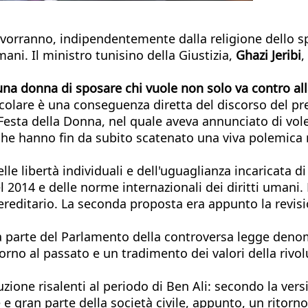
vorranno, indipendentemente dalla religione dello sp
ni. Il ministro tunisino della Giustizia,
Ghazi Jeribi
,
una donna di sposare chi vuole non solo va contro al
rcolare è una conseguenza diretta del discorso del pr
Festa della Donna, nel quale aveva annunciato di voler
che hanno fin da subito scatenato una viva polemica
e libertà individuali e dell'uguaglianza incaricata di
l 2014 e delle norme internazionali dei diritti umani. L
ereditario. La seconda proposta era appunto la revis
da parte del Parlamento della controversa legge den
torno al passato e un tradimento dei valori della rivol
uzione risalenti al periodo di Ben Ali: secondo la ver
e gran parte della società civile, appunto, un ritorno