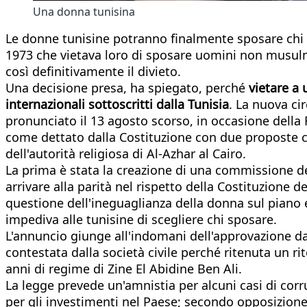
Una donna tunisina
Le donne tunisine potranno finalmente sposare chi 
1973 che vietava loro di sposare uomini non musulma
così definitivamente il divieto.
Una decisione presa, ha spiegato, perché
vietare a 
internazionali sottoscritti dalla Tunisia
. La nuova ci
pronunciato il 13 agosto scorso, in occasione della 
come dettato dalla Costituzione con due proposte 
dell'autorità religiosa di Al-Azhar al Cairo.
La prima è stata la creazione di una commissione dell
arrivare alla parità nel rispetto della Costituzione de
questione dell'ineguaglianza della donna sul piano 
impediva alle tunisine di scegliere chi sposare.
L'annuncio giunge all'indomani dell'approvazione 
contestata dalla società civile perché ritenuta un ri
anni di regime di Zine El Abidine Ben Ali.
La legge prevede un'amnistia per alcuni casi di corr
per gli investimenti nel Paese; secondo opposizione 