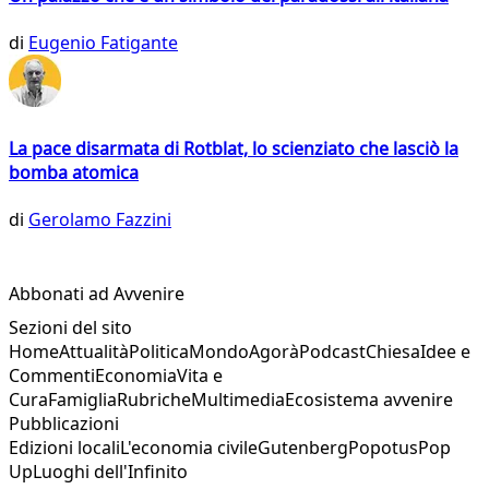
di
Eugenio Fatigante
La pace disarmata di Rotblat, lo scienziato che lasciò la
bomba atomica
di
Gerolamo Fazzini
Abbonati ad Avvenire
Sezioni del sito
Home
Attualità
Politica
Mondo
Agorà
Podcast
Chiesa
Idee e
Commenti
Economia
Vita e
Cura
Famiglia
Rubriche
Multimedia
Ecosistema avvenire
Pubblicazioni
Edizioni locali
L'economia civile
Gutenberg
Popotus
Pop
Up
Luoghi dell'Infinito