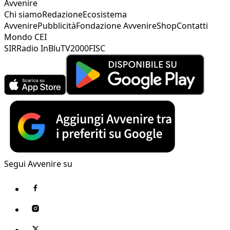
Avvenire
Chi siamo
Redazione
Ecosistema
Avvenire
Pubblicità
Fondazione Avvenire
Shop
Contatti
Mondo CEI
SIR
Radio InBlu
TV2000
FISC
Segui Avvenire su