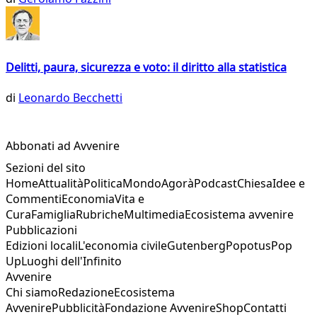
Delitti, paura, sicurezza e voto: il diritto alla statistica
di
Leonardo Becchetti
Abbonati ad Avvenire
Sezioni del sito
Home
Attualità
Politica
Mondo
Agorà
Podcast
Chiesa
Idee e
Commenti
Economia
Vita e
Cura
Famiglia
Rubriche
Multimedia
Ecosistema avvenire
Pubblicazioni
Edizioni locali
L'economia civile
Gutenberg
Popotus
Pop
Up
Luoghi dell'Infinito
Avvenire
Chi siamo
Redazione
Ecosistema
Avvenire
Pubblicità
Fondazione Avvenire
Shop
Contatti