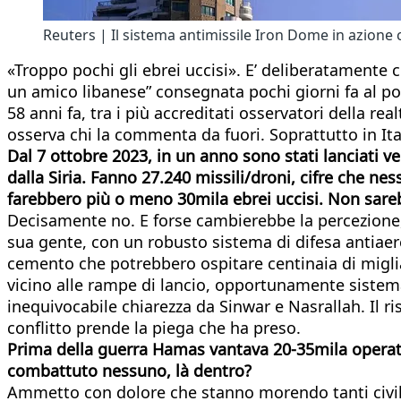
Reuters | Il sistema antimissile Iron Dome in azione con
«Troppo pochi gli ebrei uccisi». E’ deliberatamente 
un amico libanese” consegnata pochi giorni fa al po
58 anni fa, tra i più accreditati osservatori della re
osserva chi la commenta da fuori. Soprattutto in Ita
Dal 7 ottobre 2023, in un anno sono stati lanciati ve
dalla Siria. Fanno 27.240 missili/droni, cifre che 
farebbero più o meno 30mila ebrei uccisi. Non sare
Decisamente no. E forse cambierebbe la percezione, 
sua gente, con un robusto sistema di difesa antiaere
cemento che potrebbero ospitare centinaia di migliaia
vicino alle rampe di lancio, opportunamente sistem
inequivocabile chiarezza da Sinwar e Nasrallah. Il ri
conflitto prende la piega che ha preso.
Prima della guerra Hamas vantava 20-35mila operativi.
combattuto nessuno, là dentro?
Ammetto con dolore che stanno morendo tanti civili