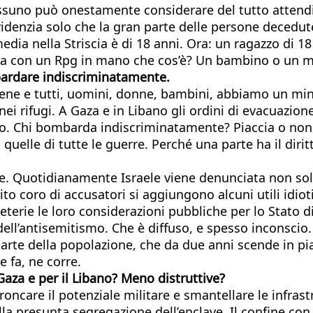
suno può onestamente considerare del tutto attendibil
si evidenzia solo che la gran parte delle persone deced
 media nella Striscia è di 18 anni. Ora: un ragazzo di 
para con un Rpg in mano che cos’è? Un bambino o un m
mbardare indiscriminatamente.
irene e tutti, uomini, donne, bambini, abbiamo un min
ei rifugi. A Gaza e in Libano gli ordini di evacuazion
po. Chi bombarda indiscriminatamente? Piaccia o non p
quelle di tutte le guerre. Perché una parte ha il diritt
e. Quotidianamente Israele viene denunciata non solo
to coro di accusatori si aggiungono alcuni utili idioti
rie le loro considerazioni pubbliche per lo Stato di I
ell’antisemitismo. Che è diffuso, e spesso inconscio. I
 parte della popolazione, che da due anni scende in 
e fa, ne corre.
Gaza e per il Libano? Meno distruttive?
care il potenziale militare e smantellare le infrastr
lla presunta segregazione dell’enclave. Il confine con 