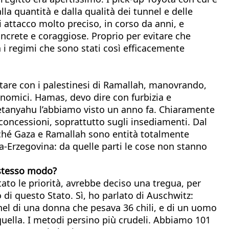
a quantità e dalla qualità dei tunnel e delle
di attacco molto preciso, in corso da anni, e
ncrete e coraggiose. Proprio per evitare che
a i regimi che sono stati così efficacemente
tare con i palestinesi di Ramallah, manovrando,
conomici. Hamas, devo dire con furbizia e
 Netanyahu l’abbiamo visto un anno fa. Chiaramente
concessioni, soprattutto sugli insediamenti. Dal
rché Gaza e Ramallah sono entità totalmente
ia-Erzegovina: da quelle parti le cose non stanno
 stesso modo?
to le priorità, avrebbe deciso una tregua, per
 di questo Stato. Sì, ho parlato di Auschwitz:
nel di una donna che pesava 36 chili, e di un uomo
uella. I metodi persino più crudeli. Abbiamo 101