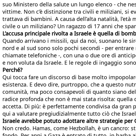
suo Ministero della salute un lungo elenco - che nes
vittime. Non c’è distinzione tra civili e miliziani, 
trattava di bambini. A causa dell’alta natalità, l’età
civile o un miliziano? Un ragazzo di 17 anni che s
L’accusa principale rivolta a Israele è quella di bo
Quando arrivano i missili, qui da noi, suonano le s
nord e al sud sono solo pochi secondi - per entrare n
chiamate telefoniche -, con una o due ore di antici
e non voluta da Israele. E le regole di ingaggio sono 
Perché?
Qui tocca fare un discorso di base molto impopolar
esistenza. E devo dire, purtroppo, che a questo nutri
comunità, ma poco consapevoli di quanto siano delete
radice profonda che non è mai stata risolta: quella d
accetta. Di più: è perfettamente condivisa da gran
qui a valutare pregiudizialmente tutto ciò che Israel
Israele avrebbe potuto adottare altre strategie per 
Non credo. Hamas, come Hezbollah, è un cancro: stron
fondo. Per anni a Gaza è entrato di tutto, in barba a