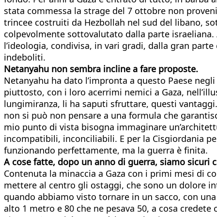
stata commessa la strage del 7 ottobre non proveniv
trincee costruiti da Hezbollah nel sud del libano, sot
colpevolmente sottovalutato dalla parte israeliana.
l’ideologia, condivisa, in vari gradi, dalla gran par
indeboliti.
Netanyahu non sembra incline a fare proposte.
Netanyahu ha dato l’impronta a questo Paese negli u
piuttosto, con i loro acerrimi nemici a Gaza, nell’il
lungimiranza, li ha saputi sfruttare, questi vantagg
non si può non pensare a una formula che garantisca 
mio punto di vista bisogna immaginare un’architett
incompatibili, inconciliabili. E per la Cisgiordania 
funzionando perfettamente, ma la guerra è finita.
A cose fatte, dopo un anno di guerra, siamo sicuri
Contenuta la minaccia a Gaza con i primi mesi di c
mettere al centro gli ostaggi, che sono un dolore int
quando abbiamo visto tornare in un sacco, con una p
alto 1 metro e 80 che ne pesava 50, a cosa credete 