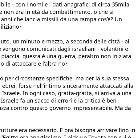
e - con i nomi e i dati anagrafici di circa 35mila
ute non era in età da combattimento, o che si
18 anni che lancia missili da una rampa cos’è? Un
iliziano?
uto, un minuto e mezzo, a seconda delle città - al
e vengono comunicati dagli israeliani - volantini e
iaccia, questa è una guerra, peraltro non iniziata
o di attaccare e l’altra no?
 per circostanze specifiche, ma per la sua stessa
 ebrei, forse nell’intimo sinceramente attaccati alla
sraele. In ogni caso, gratta-gratta, si arriva a una
sraele fa un sacco di errori e la critica è ben
piazza contro questo governo impresentabile. Ma da
utture era necessario. E ora bisogna arrivare fino in
l’Egitto era apertissimo. I pick-up Toyota con cui è