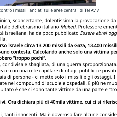
tro i missili lanciati sulle aree centrali di Tel Aviv
cinica, sconcertante, dolentissima la provocazione da 
rtale dell’ebraismo italiano
Moked.
Professore emerit
altà israeliana, ha da poco pubblicato
Essere ebrei ogg
lia.
rso Israele circa 13.200 missili da Gaza, 13.400 missil
nessuno contesta. Calcolando anche solo una vittima p
bbero “troppo pochi”.
condivisa e sbagliata, di una guerra sproporzionata.
a e con una rete capillare di rifugi, pubblici e priva
 di persone - ci mette solo i missili e gli ostaggi. I 
ate nei compound di scuole e ospedali. E più ne muoi
sultato è che ci sono tante vittime da una parte e “tro
 Ora dichiara più di 40mila vittime, cui ci si riferis
, tanti innocenti. Ma è doveroso fare alcune conside