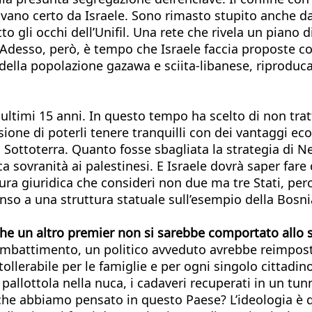
ano certo da Israele. Sono rimasto stupito anche dall
to gli occhi dell’Unifil. Una rete che rivela un piano 
 Adesso, però, è tempo che Israele faccia proposte co
te della popolazione gazawa e sciita-libanese, riproduc
ltimi 15 anni. In questo tempo ha scelto di non trat
lusione di poterli tenere tranquilli con dei vantaggi e
i. Sottoterra. Quanto fosse sbagliata la strategia di
sovranità ai palestinesi. E Israele dovrà saper fare 
ura giuridica che consideri non due ma tre Stati, pe
penso a una struttura statuale sull’esempio della Bosn
 che un altro premier non si sarebbe comportato allo
ombattimento, un politico avveduto avrebbe reimposta
ollerabile per le famiglie e per ogni singolo cittadino
allottola nella nuca, i cadaveri recuperati in un tun
che abbiamo pensato in questo Paese? L’ideologia è q