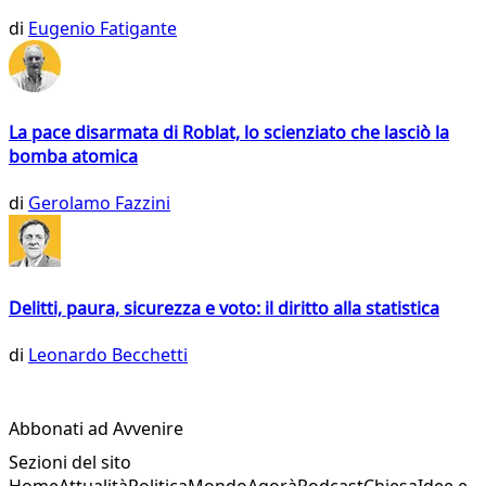
di
Eugenio Fatigante
La pace disarmata di Roblat, lo scienziato che lasciò la
bomba atomica
di
Gerolamo Fazzini
Delitti, paura, sicurezza e voto: il diritto alla statistica
di
Leonardo Becchetti
Abbonati ad Avvenire
Sezioni del sito
Home
Attualità
Politica
Mondo
Agorà
Podcast
Chiesa
Idee e