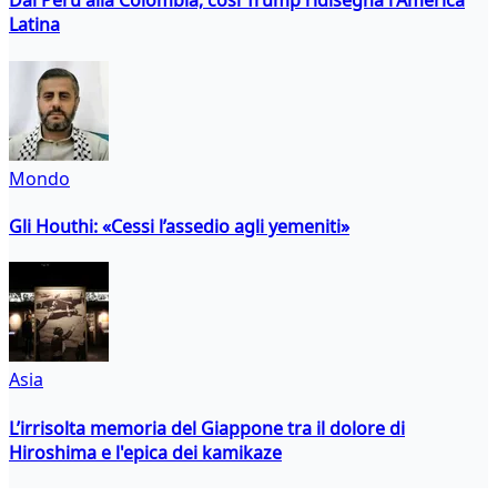
Dal Perù alla Colombia, così Trump ridisegna l'America
Latina
Mondo
Gli Houthi: «Cessi l’assedio agli yemeniti»
Asia
L’irrisolta memoria del Giappone tra il dolore di
Hiroshima e l'epica dei kamikaze