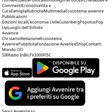
Commenti
Economia
Vita e
Cura
Famiglia
Rubriche
Multimedia
Ecosistema avvenire
Pubblicazioni
Edizioni locali
L'economia civile
Gutenberg
Popotus
Pop
Up
Luoghi dell'Infinito
Avvenire
Chi siamo
Redazione
Ecosistema
Avvenire
Pubblicità
Fondazione Avvenire
Shop
Contatti
Mondo CEI
SIR
Radio InBlu
TV2000
FISC
Segui Avvenire su