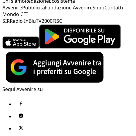
Chi siamo
Redazione
Ecosistema
Avvenire
Pubblicità
Fondazione Avvenire
Shop
Contatti
Mondo CEI
SIR
Radio InBlu
TV2000
FISC
Segui Avvenire su