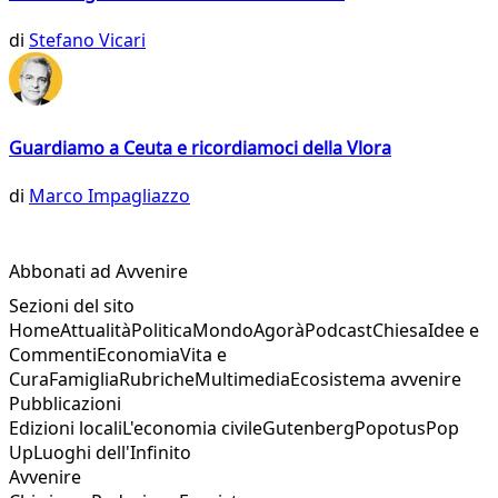
di
Stefano Vicari
Guardiamo a Ceuta e ricordiamoci della Vlora
di
Marco Impagliazzo
Abbonati ad Avvenire
Sezioni del sito
Home
Attualità
Politica
Mondo
Agorà
Podcast
Chiesa
Idee e
Commenti
Economia
Vita e
Cura
Famiglia
Rubriche
Multimedia
Ecosistema avvenire
Pubblicazioni
Edizioni locali
L'economia civile
Gutenberg
Popotus
Pop
Up
Luoghi dell'Infinito
Avvenire