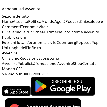
Abbonati ad Avvenire
Sezioni del sito
Home
Attualità
Politica
Mondo
Agorà
Podcast
Chiesa
Idee e
Commenti
Economia
Vita e
Cura
Famiglia
Rubriche
Multimedia
Ecosistema avvenire
Pubblicazioni
Edizioni locali
L'economia civile
Gutenberg
Popotus
Pop
Up
Luoghi dell'Infinito
Avvenire
Chi siamo
Redazione
Ecosistema
Avvenire
Pubblicità
Fondazione Avvenire
Shop
Contatti
Mondo CEI
SIR
Radio InBlu
TV2000
FISC