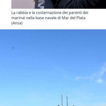
La rabbia e la costernazione dei parenti dei
marinai nella base navale di Mar del Plata
(Ansa)