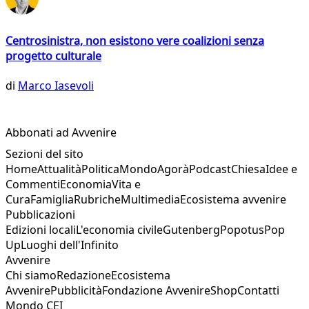
Centrosinistra, non esistono vere coalizioni senza
progetto culturale
di
Marco Iasevoli
Abbonati ad Avvenire
Sezioni del sito
Home
Attualità
Politica
Mondo
Agorà
Podcast
Chiesa
Idee e
Commenti
Economia
Vita e
Cura
Famiglia
Rubriche
Multimedia
Ecosistema avvenire
Pubblicazioni
Edizioni locali
L'economia civile
Gutenberg
Popotus
Pop
Up
Luoghi dell'Infinito
Avvenire
Chi siamo
Redazione
Ecosistema
Avvenire
Pubblicità
Fondazione Avvenire
Shop
Contatti
Mondo CEI