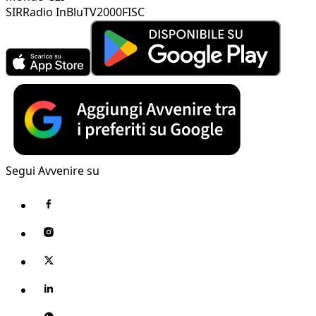
SIR
Radio InBlu
TV2000
FISC
Segui Avvenire su