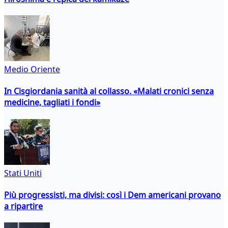
Medio Oriente
In Cisgiordania sanità al collasso. «Malati cronici senza
medicine, tagliati i fondi»
Stati Uniti
Più progressisti, ma divisi: così i Dem americani provano
a ripartire