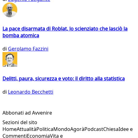
La pace disarmata di Roblat, lo scienziato che lasciò la
bomba atomica
di
Gerolamo Fazzini
Delitti, paura, sicurezza e voto: il diritto alla statistica
di
Leonardo Becchetti
Abbonati ad Avvenire
Sezioni del sito
Home
Attualità
Politica
Mondo
Agorà
Podcast
Chiesa
Idee e
Commenti
Economia
Vita e