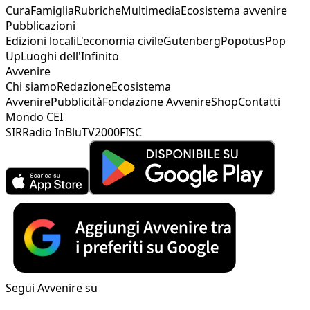
Cura
Famiglia
Rubriche
Multimedia
Ecosistema avvenire
Pubblicazioni
Edizioni locali
L'economia civile
Gutenberg
Popotus
Pop
Up
Luoghi dell'Infinito
Avvenire
Chi siamo
Redazione
Ecosistema
Avvenire
Pubblicità
Fondazione Avvenire
Shop
Contatti
Mondo CEI
SIR
Radio InBlu
TV2000
FISC
Segui Avvenire su