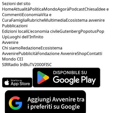
Sezioni del sito
Home
Attualità
Politica
Mondo
Agorà
Podcast
Chiesa
Idee e
Commenti
Economia
Vita e
Cura
Famiglia
Rubriche
Multimedia
Ecosistema avvenire
Pubblicazioni
Edizioni locali
L'economia civile
Gutenberg
Popotus
Pop
Up
Luoghi dell'Infinito
Avvenire
Chi siamo
Redazione
Ecosistema
Avvenire
Pubblicità
Fondazione Avvenire
Shop
Contatti
Mondo CEI
SIR
Radio InBlu
TV2000
FISC