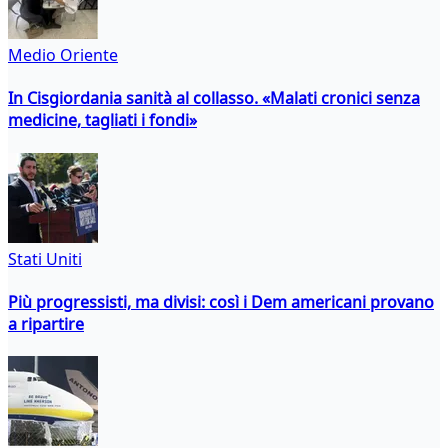
Medio Oriente
In Cisgiordania sanità al collasso. «Malati cronici senza
medicine, tagliati i fondi»
Stati Uniti
Più progressisti, ma divisi: così i Dem americani provano
a ripartire