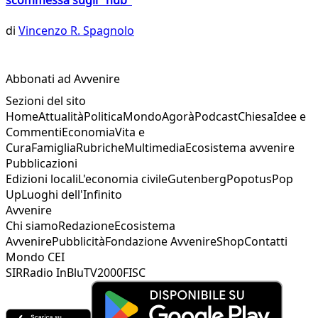
di
Vincenzo R. Spagnolo
Abbonati ad Avvenire
Sezioni del sito
Home
Attualità
Politica
Mondo
Agorà
Podcast
Chiesa
Idee e
Commenti
Economia
Vita e
Cura
Famiglia
Rubriche
Multimedia
Ecosistema avvenire
Pubblicazioni
Edizioni locali
L'economia civile
Gutenberg
Popotus
Pop
Up
Luoghi dell'Infinito
Avvenire
Chi siamo
Redazione
Ecosistema
Avvenire
Pubblicità
Fondazione Avvenire
Shop
Contatti
Mondo CEI
SIR
Radio InBlu
TV2000
FISC