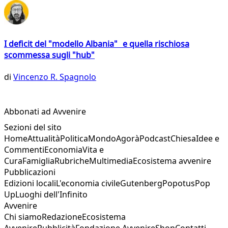
I deficit del "modello Albania" e quella rischiosa
scommessa sugli "hub"
di
Vincenzo R. Spagnolo
Abbonati ad Avvenire
Sezioni del sito
Home
Attualità
Politica
Mondo
Agorà
Podcast
Chiesa
Idee e
Commenti
Economia
Vita e
Cura
Famiglia
Rubriche
Multimedia
Ecosistema avvenire
Pubblicazioni
Edizioni locali
L'economia civile
Gutenberg
Popotus
Pop
Up
Luoghi dell'Infinito
Avvenire
Chi siamo
Redazione
Ecosistema
Avvenire
Pubblicità
Fondazione Avvenire
Shop
Contatti