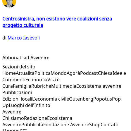
Centrosinistra, non esistono vere coalizioni senza
progetto culturale
di
Marco Iasevoli
Abbonati ad Avvenire
Sezioni del sito
Home
Attualità
Politica
Mondo
Agorà
Podcast
Chiesa
Idee e
Commenti
Economia
Vita e
Cura
Famiglia
Rubriche
Multimedia
Ecosistema avvenire
Pubblicazioni
Edizioni locali
L'economia civile
Gutenberg
Popotus
Pop
Up
Luoghi dell'Infinito
Avvenire
Chi siamo
Redazione
Ecosistema
Avvenire
Pubblicità
Fondazione Avvenire
Shop
Contatti
Mondo CEI