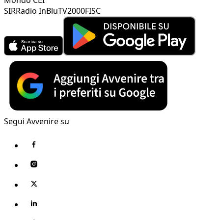
SIR
Radio InBlu
TV2000
FISC
Segui Avvenire su