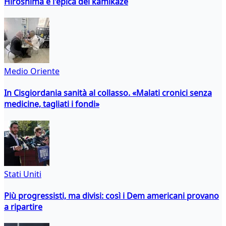
Hiroshima e l'epica dei kamikaze
Medio Oriente
In Cisgiordania sanità al collasso. «Malati cronici senza
medicine, tagliati i fondi»
Stati Uniti
Più progressisti, ma divisi: così i Dem americani provano
a ripartire