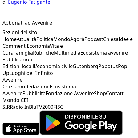
di
Eugenio Fatigante
Abbonati ad Avvenire
Sezioni del sito
Home
Attualità
Politica
Mondo
Agorà
Podcast
Chiesa
Idee e
Commenti
Economia
Vita e
Cura
Famiglia
Rubriche
Multimedia
Ecosistema avvenire
Pubblicazioni
Edizioni locali
L'economia civile
Gutenberg
Popotus
Pop
Up
Luoghi dell'Infinito
Avvenire
Chi siamo
Redazione
Ecosistema
Avvenire
Pubblicità
Fondazione Avvenire
Shop
Contatti
Mondo CEI
SIR
Radio InBlu
TV2000
FISC