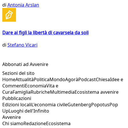
di
Antonia Arslan
Dare ai figli la libertà di cavarsela da soli
di
Stefano Vicari
Abbonati ad Avvenire
Sezioni del sito
Home
Attualità
Politica
Mondo
Agorà
Podcast
Chiesa
Idee e
Commenti
Economia
Vita e
Cura
Famiglia
Rubriche
Multimedia
Ecosistema avvenire
Pubblicazioni
Edizioni locali
L'economia civile
Gutenberg
Popotus
Pop
Up
Luoghi dell'Infinito
Avvenire
Chi siamo
Redazione
Ecosistema