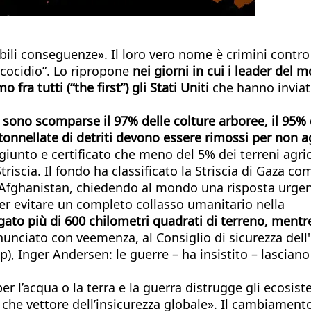
itabili conseguenze». Il loro vero nome è crimini contr
“ecocidio”. Lo ripropone
nei giorni in cui i leader de
o fra tutti (“the first”) gli Stati Uniti
che hanno inviat
 sono scomparse il 97% delle colture arboree, il 95% d
tonnellate di detriti devono essere rimossi per non 
giunto e certificato che meno del 5% dei terreni agric
Striscia. Il fondo ha classificato la Striscia di Gaza c
Afghanistan, chiedendo al mondo una risposta urgen
er evitare un completo collasso umanitario nella
agato più di 600 chilometri quadrati di terreno, mentr
unciato con veemenza, al Consiglio di sicurezza dell'
Inger Andersen: le guerre – ha insistito – lasciano di
 per l’acqua o la terra e la guerra distrugge gli ecos
a che vettore dell’insicurezza globale». Il cambiamen