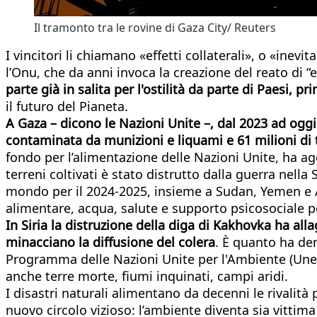
Il tramonto tra le rovine di Gaza City/ Reuters
I vincitori li chiamano «effetti collaterali», o «inev
l’Onu, che da anni invoca la creazione del reato di 
parte già in salita per l'ostilità da parte di Paesi, prim
il futuro del Pianeta.
A Gaza – dicono le Nazioni Unite –, dal 2023 ad oggi
contaminata da munizioni e liquami e 61 milioni di 
fondo per l’alimentazione delle Nazioni Unite, ha ag
terreni coltivati è stato distrutto dalla guerra nella 
mondo per il 2024-2025, insieme a Sudan, Yemen e 
alimentare, acqua, salute e supporto psicosociale p
In Siria la distruzione della diga di Kakhovka ha all
minacciano la diffusione del colera
. È quanto ha den
Programma delle Nazioni Unite per l'Ambiente (Unep), 
anche terre morte, fiumi inquinati, campi aridi.
I disastri naturali alimentano da decenni le rivalità
nuovo circolo vizioso: l’ambiente diventa sia vittim