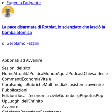
di
Eugenio Fatigante
La pace disarmata di Rotblat, lo scienziato che lasciò la
bomba atomica
di
Gerolamo Fazzini
Abbonati ad Avvenire
Sezioni del sito
Home
Attualità
Politica
Mondo
Agorà
Podcast
Chiesa
Idee e
Commenti
Economia
Vita e
Cura
Famiglia
Rubriche
Multimedia
Ecosistema avvenire
Pubblicazioni
Edizioni locali
L'economia civile
Gutenberg
Popotus
Pop
Up
Luoghi dell'Infinito
Avvenire
Chi siamo
Redazione
Ecosistema