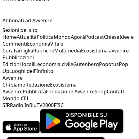
Abbonati ad Avvenire
Sezioni del sito
Home
Attualità
Politica
Mondo
Agorà
Podcast
Chiesa
Idee e
Commenti
Economia
Vita e
Cura
Famiglia
Rubriche
Multimedia
Ecosistema avvenire
Pubblicazioni
Edizioni locali
L'economia civile
Gutenberg
Popotus
Pop
Up
Luoghi dell'Infinito
Avvenire
Chi siamo
Redazione
Ecosistema
Avvenire
Pubblicità
Fondazione Avvenire
Shop
Contatti
Mondo CEI
SIR
Radio InBlu
TV2000
FISC