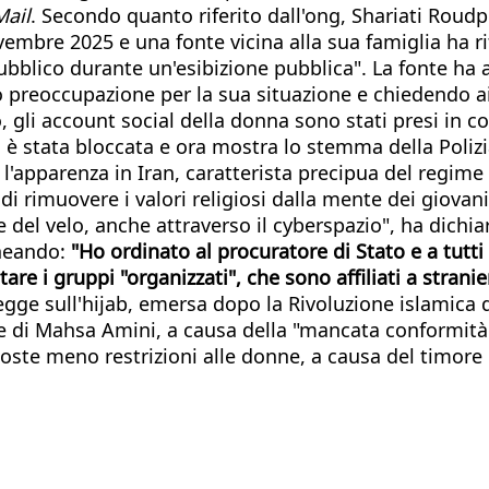
Mail
. Secondo quanto riferito dall'ong, Shariati Roud
embre 2025 e una fonte vicina alla sua famiglia ha rife
bblico durante un'esibizione pubblica". La fonte ha 
 preoccupazione per la sua situazione e chiedendo ai
o, gli account social della donna sono stati presi in c
 è stata bloccata e ora mostra lo stemma della Polizi
l'apparenza in Iran, caratterista precipua del regime 
di rimuovere i valori religiosi dalla mente dei giova
 del velo, anche attraverso il cyberspazio", ha dichia
ineando:
"Ho ordinato al procuratore di Stato e a tutti 
stare i gruppi "organizzati", che sono affiliati a stranie
 legge sull'hijab, emersa dopo la Rivoluzione islamica 
e di Mahsa Amini, a causa della "mancata conformità 
mposte meno restrizioni alle donne, a causa del timore