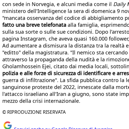
con sede in Norvegia, e alcuni media come il
Daily 
ministero dell'Intelligence la sera di domenica 9 nov
"mancata osservanza del codice di abbigliamento pu
fatto una breve telefonata
alla famiglia, esprimendo
sulla sua sorte o sulle sue condizioni. Dopo l'arrest
pagina Instagram, che aveva quasi 160.000 follower,
Ad aumentare a dismisura la distanza tra la realtà e 
"editto" della magistratura. "Il nemico sta cercando 
attraverso la propaganda della nudità e la rimozione
Gholamhossein Ejei, citato dai media locali, sottol
polizia e alle forze di sicurezza di identificare e arre
guerra di infiltrazione". La sfida pubblica contro la
sanguinose proteste del 2022, innescate dalla mort
l'attacco israeliano all'Iran a giugno, sono state i
mezzo della crisi internazionale.
© RIPRODUZIONE RISERVATA