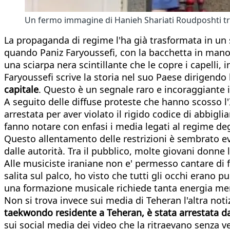
Un fermo immagine di Hanieh Shariati Roudposhti tr
La propaganda di regime l'ha già trasformata in un
quando Paniz Faryoussefi, con la bacchetta in mano, 
una sciarpa nera scintillante che le copre i capelli,
Faryoussefi scrive la storia nel suo Paese dirigendo
capitale
. Questo è un segnale raro e incoraggiante 
A seguito delle diffuse proteste che hanno scosso l
arrestata per aver violato il rigido codice di abbigl
fanno notare con enfasi i media legati al regime deg
Questo allentamento delle restrizioni è sembrato ev
dalle autorità. Tra il pubblico, molte giovani don
Alle musiciste iraniane non e' permesso cantare di f
salita sul palco, ho visto che tutti gli occhi erano 
una formazione musicale richiede tanta energia men
Non si trova invece sui media di Teheran l'altra not
taekwondo residente a Teheran, è stata arrestata dal
sui social media dei video che la ritraevano senza v