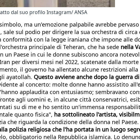
atto dal suo profilo Instagram/ ANSA
 simbolo, ma un'emozione palpabile avrebbe pervaso l
sale sul podio per dirigere la sua orchestra di circa
 in conformità con la legge iraniana che impone alle do
 l'orchestra principale di Teheran, che ha sede
nella V
in un Paese in cui le donne subiscono ancora notevoli
'Iran per diversi mesi nel 2022, scatenate dalla mort
iamento, il governo ha allentato alcune restrizioni al
li ayatollah.
Questo avviene anche dopo la guerra di d
idente al concerto: molte donne hanno assistito all'e
ne l'hanno applaudita con entusiasmo; sembravano co
ronte agli uomini e, in alcune città conservatrici, e
puntati su di me e ho sentito un'immensa responsabilità
tale quanto fisica",
ha sottolineato l'artista, visibi
izia che riguarda la condizione della donna nel Paese
la polizia religiosa che l'ha portata in un luogo segr
elo, obbligatorio nella Repubblica islamica. Lo denun