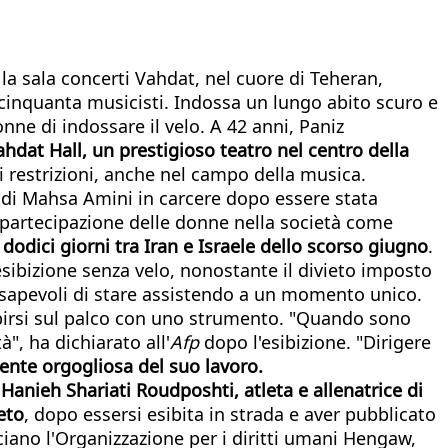
a sala concerti Vahdat, nel cuore di Teheran,
 cinquanta musicisti. Indossa un lungo abito scuro e
nne di indossare il velo. A 42 anni, Paniz
ahdat Hall, un prestigioso teatro nel centro della
 restrizioni, anche nel campo della musica.
e di Mahsa Amini in carcere dopo essere stata
la partecipazione delle donne nella società come
odici giorni tra Iran e Israele dello scorso giugno
.
sibizione senza velo, nonostante il divieto imposto
nsapevoli di stare assistendo a un momento unico.
sibirsi sul palco con uno strumento. "Quando sono
", ha dichiarato all'
Afp
dopo l'esibizione. "Dirigere
lmente orgogliosa del suo lavoro.
.
Hanieh Shariati Roudposhti, atleta e allenatrice di
eto
, dopo essersi esibita in strada e aver pubblicato
ciano l'Organizzazione per i diritti umani Hengaw,