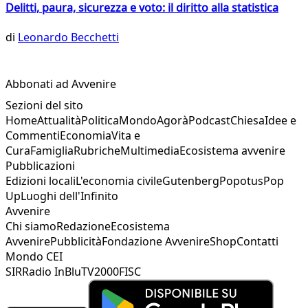
Delitti, paura, sicurezza e voto: il diritto alla statistica
di
Leonardo Becchetti
Abbonati ad Avvenire
Sezioni del sito
Home
Attualità
Politica
Mondo
Agorà
Podcast
Chiesa
Idee e
Commenti
Economia
Vita e
Cura
Famiglia
Rubriche
Multimedia
Ecosistema avvenire
Pubblicazioni
Edizioni locali
L'economia civile
Gutenberg
Popotus
Pop
Up
Luoghi dell'Infinito
Avvenire
Chi siamo
Redazione
Ecosistema
Avvenire
Pubblicità
Fondazione Avvenire
Shop
Contatti
Mondo CEI
SIR
Radio InBlu
TV2000
FISC