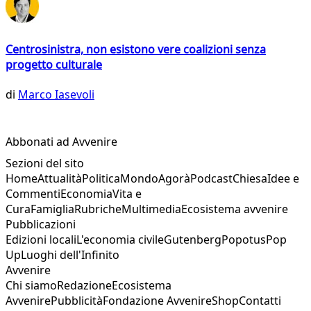
Centrosinistra, non esistono vere coalizioni senza
progetto culturale
di
Marco Iasevoli
Abbonati ad Avvenire
Sezioni del sito
Home
Attualità
Politica
Mondo
Agorà
Podcast
Chiesa
Idee e
Commenti
Economia
Vita e
Cura
Famiglia
Rubriche
Multimedia
Ecosistema avvenire
Pubblicazioni
Edizioni locali
L'economia civile
Gutenberg
Popotus
Pop
Up
Luoghi dell'Infinito
Avvenire
Chi siamo
Redazione
Ecosistema
Avvenire
Pubblicità
Fondazione Avvenire
Shop
Contatti