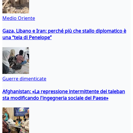
Medio Oriente
Gaza, Libano e Iran: perché più che stallo diplomatico è
una “tela di Penelope”
Guerre dimenticate
Afghanistan: «La repressione intermittente dei taleban
sta modificando l'ingegneria sociale del Paese»