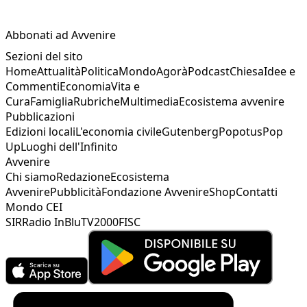
Abbonati ad Avvenire
Sezioni del sito
Home
Attualità
Politica
Mondo
Agorà
Podcast
Chiesa
Idee e
Commenti
Economia
Vita e
Cura
Famiglia
Rubriche
Multimedia
Ecosistema avvenire
Pubblicazioni
Edizioni locali
L'economia civile
Gutenberg
Popotus
Pop
Up
Luoghi dell'Infinito
Avvenire
Chi siamo
Redazione
Ecosistema
Avvenire
Pubblicità
Fondazione Avvenire
Shop
Contatti
Mondo CEI
SIR
Radio InBlu
TV2000
FISC