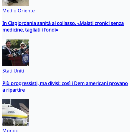
Medio Oriente
In Cisgiordania sanità al collasso. «Malati cronici senza
medicine, tagliati i fondi»
Stati Uniti
Più progressisti, ma divisi: così i Dem americani provano
a ripartire
Mondo