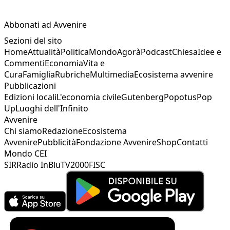
Abbonati ad Avvenire
Sezioni del sito
Home
Attualità
Politica
Mondo
Agorà
Podcast
Chiesa
Idee e
Commenti
Economia
Vita e
Cura
Famiglia
Rubriche
Multimedia
Ecosistema avvenire
Pubblicazioni
Edizioni locali
L'economia civile
Gutenberg
Popotus
Pop
Up
Luoghi dell'Infinito
Avvenire
Chi siamo
Redazione
Ecosistema
Avvenire
Pubblicità
Fondazione Avvenire
Shop
Contatti
Mondo CEI
SIR
Radio InBlu
TV2000
FISC