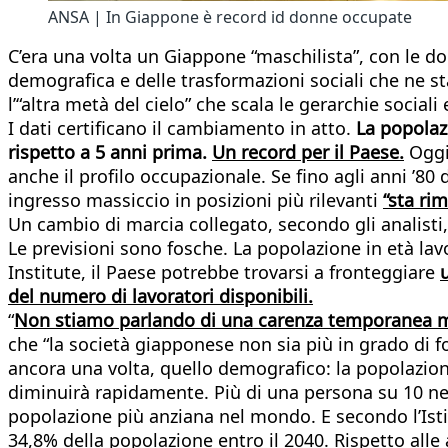
ANSA | In Giappone è record id donne occupate
C’era una volta un Giappone “maschilista”, con le don
demografica e delle trasformazioni sociali che ne s
l’“altra metà del cielo” che scala le gerarchie sociali 
I dati certificano il cambiamento in atto.
La popolaz
rispetto a 5 anni prima.
Un record per il Paese.
Oggi 
anche il profilo occupazionale. Se fino agli anni ’80
ingresso massiccio in posizioni più rilevanti
“sta ri
Un cambio di marcia collegato, secondo gli analisti
Le previsioni sono fosche. La popolazione in età la
Institute, il Paese potrebbe trovarsi a fronteggiare
del numero di lavoratori disponibili.
“
Non stiamo parlando di una carenza temporanea m
che “la società giapponese non sia più in grado di for
ancora una volta, quello demografico: la popolazione
diminuirà rapidamente. Più di una persona su 10 nel 
popolazione più anziana nel mondo. E secondo l’Istit
34,8% della popolazione entro il 2040. Rispetto all