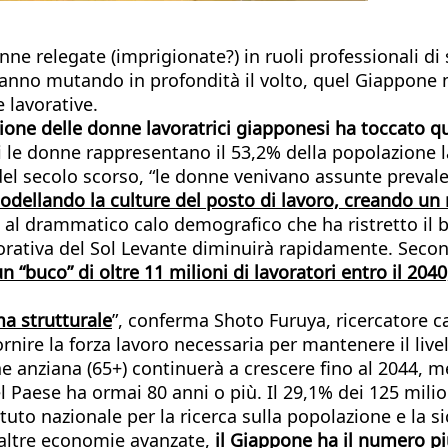
ne relegate (imprigionate?) in ruoli professionali di
tanno mutando in profondità il volto, quel Giappone 
e lavorative.
ione delle donne lavoratrici giapponesi ha toccato qu
le donne rappresentano il 53,2% della popolazione l
 del secolo scorso, “le donne venivano assunte preval
modellando la culture del posto di lavoro, creando un 
, al drammatico calo demografico che ha ristretto il 
vorativa del Sol Levante diminuirà rapidamente. Seco
un “buco” di oltre 11 milioni di lavoratori entro il 204
a strutturale
”, conferma Shoto Furuya, ricercatore ca
nire la forza lavoro necessaria per mantenere il livello
 anziana (65+) continuerà a crescere fino al 2044, me
Paese ha ormai 80 anni o più. Il 29,1% dei 125 milioni
uto nazionale per la ricerca sulla popolazione e la si
e altre economie avanzate,
il Giappone ha il numero pi