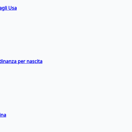
agli Usa
adinanza per nascita
ina