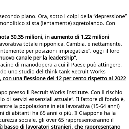
 secondo piano. Ora, sotto i colpi della “depressione”
monolitico si sta (lentamente) sgretolando. Con
ota 30,35 milioni, in aumento di 1,22 milioni
avorativa totale nipponica. Cambia, e nettamente,
entemente per posizioni impiegatizie”, oggi il loro
nuovo canale per la leadership”.
bacino di manodopera a cui il Paese può attingere.
ndo uno studio del think tank Recruit Works
0, con una flessione del 12 per cento rispetto al 2022
po presso il Recruit Works Institute. Con il rischio
 di servizi essenziali attuale”. Il fattore di fondo è,
ntre la popolazione in età lavorativa (15-64 anni)
 di abitanti ha 65 anni o più. Il Giappone ha la
curezza sociale, gli over 65 rappresenteranno il
ù basso di lavoratori stranieri, che rappresentano