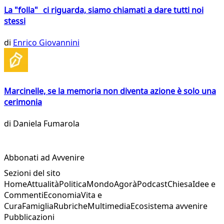
La "folla" ci riguarda, siamo chiamati a dare tutti noi
stessi
di
Enrico Giovannini
Marcinelle, se la memoria non diventa azione è solo una
cerimonia
di
Daniela Fumarola
Abbonati ad Avvenire
Sezioni del sito
Home
Attualità
Politica
Mondo
Agorà
Podcast
Chiesa
Idee e
Commenti
Economia
Vita e
Cura
Famiglia
Rubriche
Multimedia
Ecosistema avvenire
Pubblicazioni