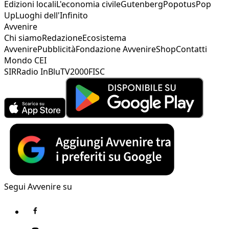
Edizioni locali
L'economia civile
Gutenberg
Popotus
Pop
Up
Luoghi dell'Infinito
Avvenire
Chi siamo
Redazione
Ecosistema
Avvenire
Pubblicità
Fondazione Avvenire
Shop
Contatti
Mondo CEI
SIR
Radio InBlu
TV2000
FISC
Segui Avvenire su