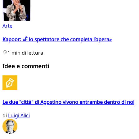
Arte
Kapoor: «È lo spettatore che completa l’opera»
1 min di lettura
Idee e commenti
Le due "città" di Agostino vivono entrambe dentro di noi
di
Luigi Alici