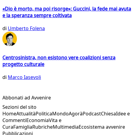
«Dio è morto, ma poi risorge»: Guccini, la fede mai avuta
e la speranza sempre coltivata
di
Umberto Folena
Centrosinistra, non esistono vere coalizioni senza
progetto culturale
di
Marco Iasevoli
Abbonati ad Avvenire
Sezioni del sito
Home
Attualità
Politica
Mondo
Agorà
Podcast
Chiesa
Idee e
Commenti
Economia
Vita e
Cura
Famiglia
Rubriche
Multimedia
Ecosistema avvenire
Pubblicazioni