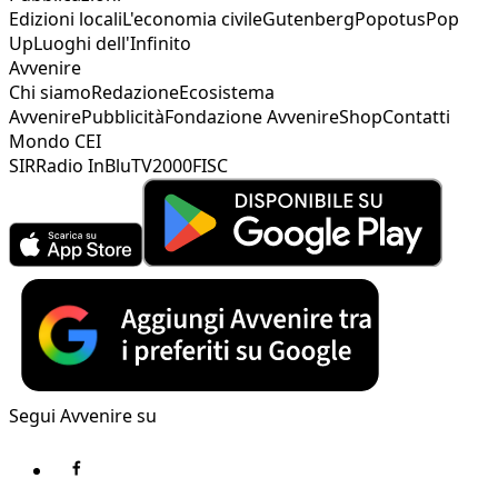
Edizioni locali
L'economia civile
Gutenberg
Popotus
Pop
Up
Luoghi dell'Infinito
Avvenire
Chi siamo
Redazione
Ecosistema
Avvenire
Pubblicità
Fondazione Avvenire
Shop
Contatti
Mondo CEI
SIR
Radio InBlu
TV2000
FISC
Segui Avvenire su