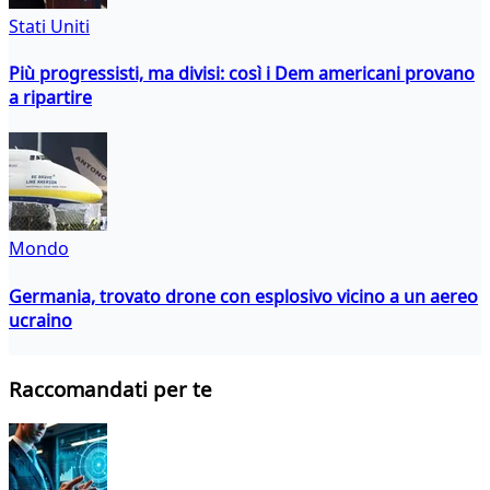
Stati Uniti
Più progressisti, ma divisi: così i Dem americani provano
a ripartire
Mondo
Germania, trovato drone con esplosivo vicino a un aereo
ucraino
Raccomandati per te